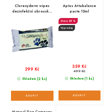
Clorexyderm wipes
Aptus Attabalance
dezinfekční ubrousky;
paste 15ml
20ks
28 %
Výprodej
359 Kč
299 Kč
499 Kč
(1 ks)
(2 ks)
Skladem
Skladem
Natural Dog Company