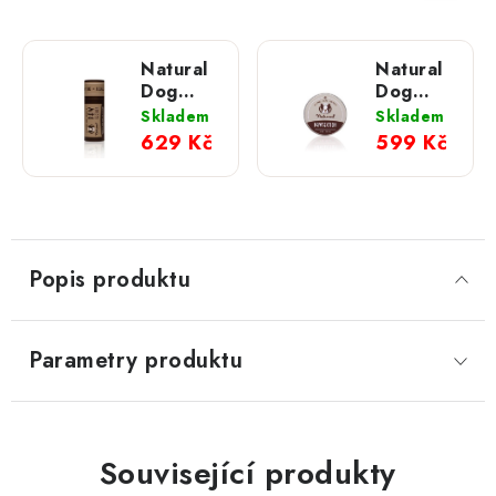
Natural
Natural
Dog
Dog
Company
Company
Skladem
Skladem
Ochranný
Ochranný
629 Kč
599 Kč
vosk na
vosk na
tlapky -
tlapky -
Paw
Paw
Tection;
Tection;
59 ml /
59 ml
vysouvací
Popis produktu
Parametry produktu
Související produkty