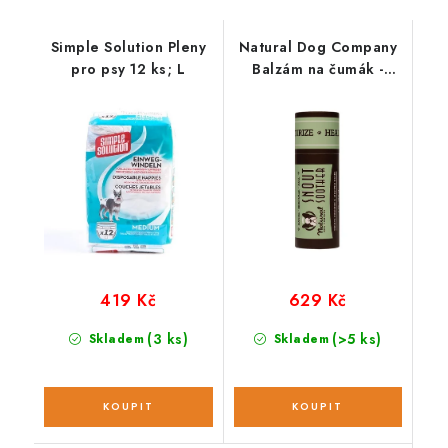
Simple Solution Pleny
Natural Dog Company
pro psy 12 ks; L
Balzám na čumák -
Snout soother; 59 ml /
vysouvací
419 Kč
629 Kč
(3 ks)
(>5 ks)
Skladem
Skladem