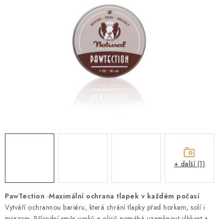
PRODEJNA
BLOG
SLUŽBY
VÝMĚNA, VRÁCENÍ A REKLAMACE
O nás
Kontakty
Doprava a platba
Výměna, vrácení a reklamace
Obchodní podmínky
Podmínky ochrany osobních údajů
Zásady použivání souboru cookies
Hodnocení obchodu
+ další (1)
FAQ
PawTection
-
Maximální ochrana tlapek v každém počasí
Vytváří ochrannou bariéru, která chrání tlapky před horkem, solí i
mrazem. Přírodní směs vosků a olejů pomáhá uzamknout vlhkost a