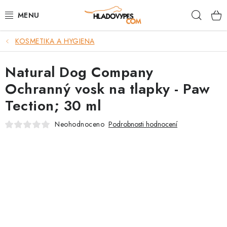
Přejít
Hleda
na
obsah
KOSMETIKA A HYGIENA
POTŘEBY PRO PSY
Natural Dog Company
TAMI PŘEPRAVNÍ BOXY
Ochranný vosk na tlapky - Paw
SPORT SE PSEM
Tection; 30 ml
BACK ON TRACK
Neohodnoceno
Podrobnosti hodnocení
FAQ
VĚRNOSTNÍ PROGRAM
ZNAČKY