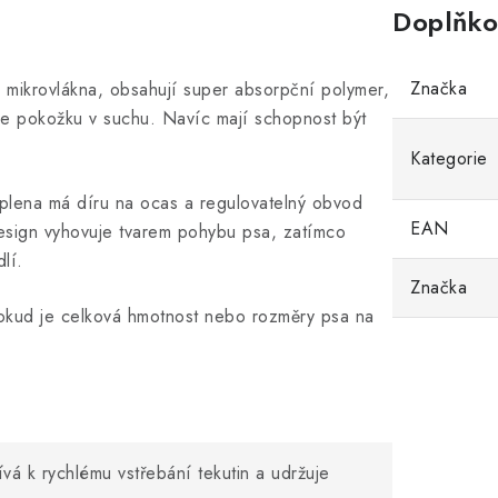
Doplňko
Značka
 mikrovlákna, obsahují super absorpční polymer,
žuje pokožku v suchu. Navíc mají schopnost být
Kategorie
plena má díru na ocas a regulovatelný obvod
EAN
esign vyhovuje tvarem pohybu psa, zatímco
lí.
Značka
Pokud je celková hmotnost nebo rozměry psa na
vá k rychlému vstřebání tekutin a udržuje