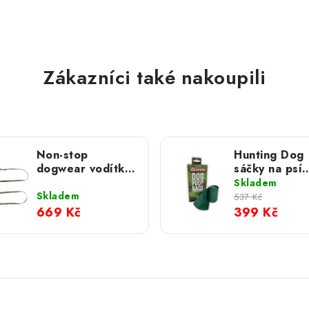
Zákazníci také nakoupili
Non-stop
Hunting Dog
dogwear vodítko
sáčky na psí
Trail Quest
exkrementy;
Skladem
Rachel Pohl
ks / 24 rolí
Skladem
537 Kč
modré
669 Kč
399 Kč