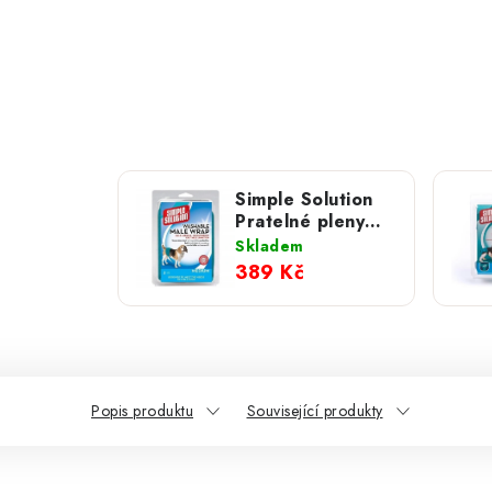
Simple Solution
Pratelné pleny
pro psy 1 ks; M
Skladem
389 Kč
Popis produktu
Související produkty