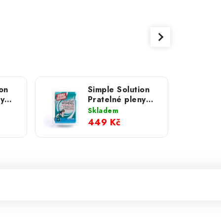
on
Simple Solution
ny
Pratelné pleny
univerzální; S
Skladem
449 Kč