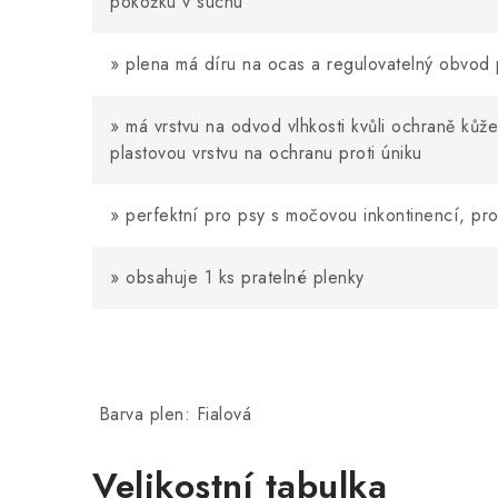
pokožku v suchu
» p
lena má díru na ocas a regulovatelný obvod
» má vrstvu na odvod vlhkosti kvůli ochraně kůž
plastovou vrstvu na ochranu proti úniku
» perfektní pro psy s močovou inkontinencí, pr
»
obsahuje 1 ks pratelné plenky
Barva plen: Fialová
Velikostní tabulka