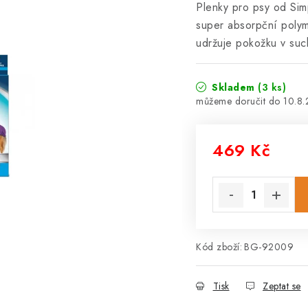
Plenky pro psy od Simp
super absorpční polyme
udržuje pokožku v suc
Skladem
(3 ks)
10.8
469 Kč
Měrná cena:
Kód zboží:
BG-92009
Tisk
Zeptat se