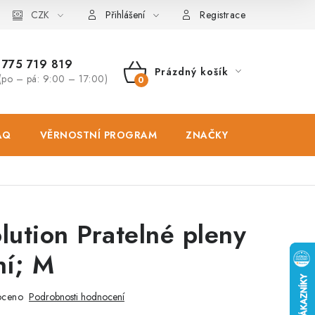
osobních údajů
CZK
Zásady použivání souboru cookies
Hodnocen
Přihlášení
Registrace
775 719 819
Prázdný košík
(po – pá: 9:00 – 17:00)
NÁKUPNÍ
KOŠÍK
AQ
VĚRNOSTNÍ PROGRAM
ZNAČKY
PRODEJNA
lution Pratelné pleny
ní; M
oceno
Podrobnosti hodnocení