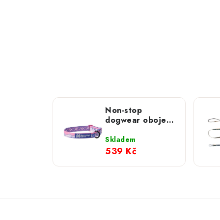
Non-stop
dogwear obojek
Trail Quest
Rachel Pohl
Skladem
růžový
539 Kč