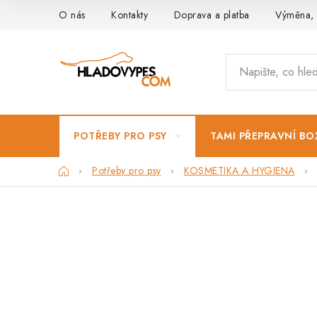
Přejít
O nás
Kontakty
Doprava a platba
Výměna, 
na
obsah
POTŘEBY PRO PSY
TAMI PŘEPRAVNÍ BO
Domů
Potřeby pro psy
KOSMETIKA A HYGIENA