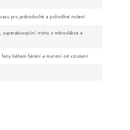
 pasu pro jednoduché a pohodlné nošení
e, superabsorpční vrstvu z mikrovlákna a
o feny během hárání a močení od vzrušení