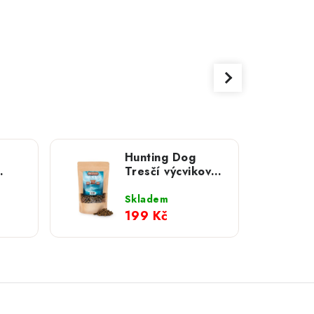
Hunting Dog
Tresčí výcvikové
 360
pamlsky 400 g;
MEDIUM
Skladem
199 Kč