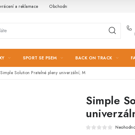
vrácení a reklamace
Obchodní podmínky
Podmínky ochrany 
XY
SPORT SE PSEM
BACK ON TRACK
F
Simple Solution Pratelné pleny univerzální; M
Simple So
univerzál
Neohodn