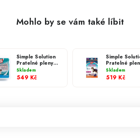
Mohlo by se vám také líbit
Simple Solution
Simple Soluti
Pratelné pleny
Pratelné ple
univerzální; XL
univerzální; L
Skladem
Skladem
549 Kč
519 Kč