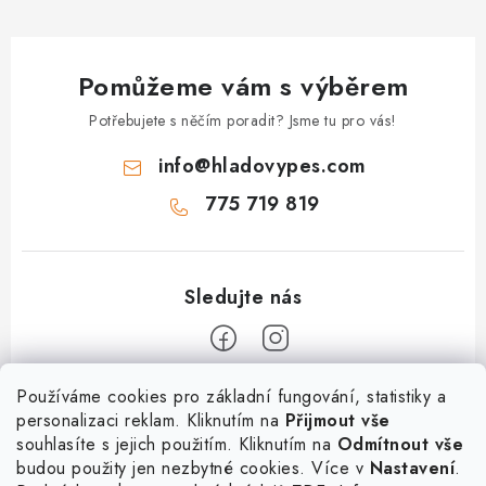
Pomůžeme vám s výběrem
Potřebujete s něčím poradit? Jsme tu pro vás!
info
@
hladovypes.com
775 719 819
Z
Používáme cookies pro základní fungování, statistiky a
personalizaci reklam. Kliknutím na
Přijmout vše
á
souhlasíte s jejich použitím. Kliknutím na
Odmítnout vše
Informace
p
budou použity jen nezbytné cookies. Více v
Nastavení
.