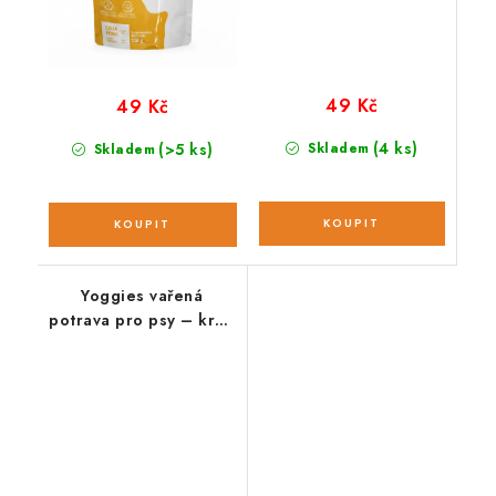
49 Kč
49 Kč
(4 ks)
(>5 ks)
Skladem
Skladem
Yoggies vařená
potrava pro psy – krůtí
a králičí maso s
dýňovými semínky
;150g