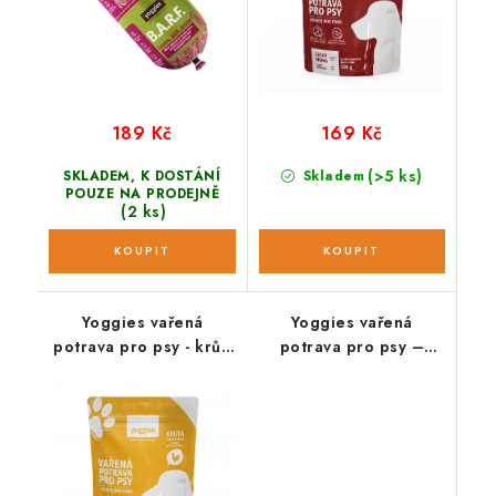
189 Kč
169 Kč
(>5 ks)
SKLADEM, K DOSTÁNÍ
Skladem
POUZE NA PRODEJNĚ
(2 ks)
Yoggies vařená
Yoggies vařená
potrava pro psy - krůtí
potrava pro psy –
maso s pohankou ;150g
vepřové s rýží ;150g