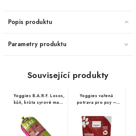
kg
Popis produktu
Parametry produktu
Související produkty
Yoggies B.A.R.F. Losos,
Yoggies vařená
kůň, krůta syrové maso
potrava pro psy –
pro psy 1300 g
hovězí maso s quinoou
;650g