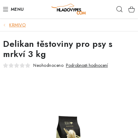
Přejít
Hleda
na
obsah
KRMIVO
POTŘEBY PRO PSY
Delikan těstoviny pro psy s
TAMI PŘEPRAVNÍ BOXY
mrkví 3 kg
SPORT SE PSEM
Neohodnoceno
Podrobnosti hodnocení
BACK ON TRACK
FAQ
VĚRNOSTNÍ PROGRAM
ZNAČKY