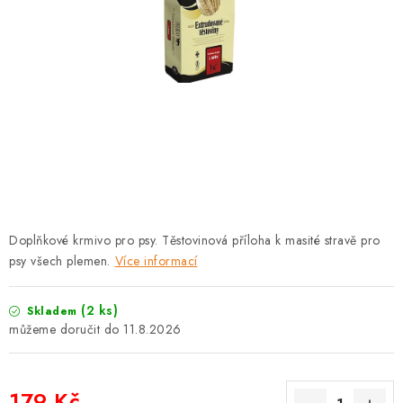
PRODEJNA
BLOG
SLUŽBY
VÝMĚNA, VRÁCENÍ A REKLAMACE
O nás
Kontakty
Doprava a platba
Výměna, vrácení a reklamace
Obchodní podmínky
Doplňkové krmivo pro psy. Těstovinová příloha k masité stravě pro
Podmínky ochrany osobních údajů
psy všech plemen.
Více informací
Zásady použivání souboru cookies
Hodnocení obchodu
FAQ
(2 ks)
Skladem
11.8.2026
179 Kč