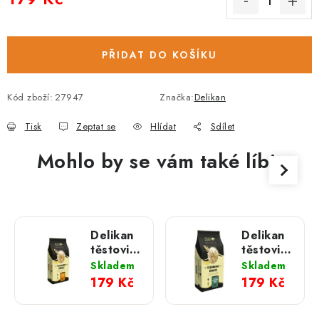
Měrná cena:
PŘIDAT DO KOŠÍKU
Kód zboží:
27947
Značka:
Delikan
Tisk
Zeptat se
Hlídat
Sdílet
Mohlo by se vám také líbit
Delikan
Delikan
těstoviny
těstoviny
s vejcem
pro psy
Skladem
Skladem
3 kg
s
179 Kč
179 Kč
mořskou
řasou 3