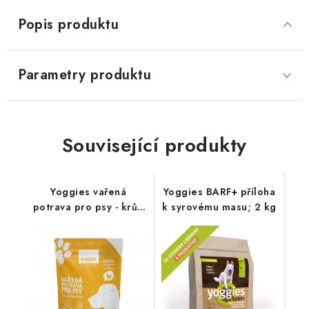
Popis produktu
Parametry produktu
Související produkty
Yoggies vařená
Yoggies BARF+ příloha
potrava pro psy - krůtí
k syrovému masu; 2 kg
maso s pohankou
;650g