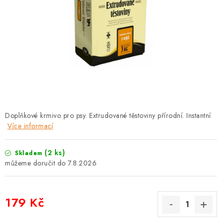
PRODEJNA
BLOG
SLUŽBY
VÝMĚNA, VRÁCENÍ A REKLAMACE
O nás
Kontakty
Doprava a platba
Doplňkové krmivo pro psy. Extrudované těstoviny přírodní. Instantní
Výměna, vrácení a reklamace
Obchodní podmínky
Více informací
Podmínky ochrany osobních údajů
Zásady použivání souboru cookies
Hodnocení obchodu
(2 ks)
Skladem
7.8.2026
FAQ
179 Kč
Měrná cena: