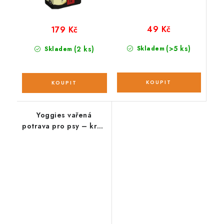
49 Kč
179 Kč
(>5 ks)
(2 ks)
Skladem
Skladem
Yoggies vařená
potrava pro psy – krůtí
a králičí maso s
dýňovými semínky
;650g