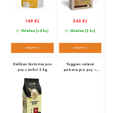
149 Kč
345 Kč
(>5 ks)
(2 ks)
Skladem
Skladem
Delikan těstoviny pro
Yoggies vařená
psy s mrkví 3 kg
potrava pro psy –
losos a bílá ryba s chia
semínky ;150g