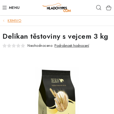
Přejít
Hleda
na
obsah
KRMIVO
POTŘEBY PRO PSY
Delikan těstoviny s vejcem 3 kg
TAMI PŘEPRAVNÍ BOXY
Neohodnoceno
Podrobnosti hodnocení
SPORT SE PSEM
BACK ON TRACK
FAQ
VĚRNOSTNÍ PROGRAM
ZNAČKY