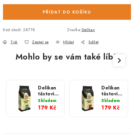
PŘIDAT DO KOŠÍKU
Kód zboží:
28778
Značka:
Delikan
Tisk
Zeptat se
Hlídat
Sdílet
Mohlo by se vám také líbit
Delikan
Delikan
těstoviny
těstoviny
pro psy
pro psy
Skladem
Skladem
s
s mrkví
179 Kč
179 Kč
mořskou
3 kg
řasou 3
kg