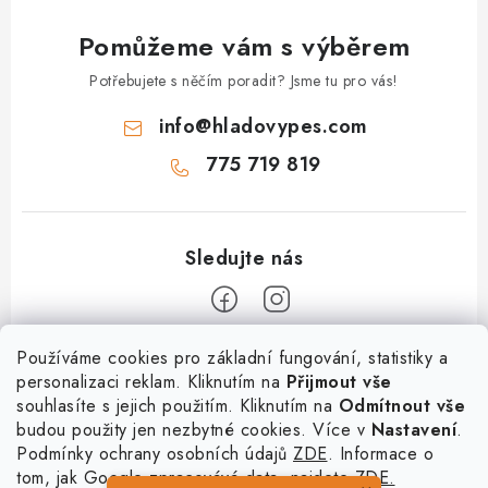
Pomůžeme vám s výběrem
Potřebujete s něčím poradit? Jsme tu pro vás!
info
@
hladovypes.com
775 719 819
Z
Používáme cookies pro základní fungování, statistiky a
personalizaci reklam. Kliknutím na
Přijmout vše
á
souhlasíte s jejich použitím. Kliknutím na
Odmítnout vše
Informace
p
budou použity jen nezbytné cookies. Více v
Nastavení
.
a
Podmínky ochrany osobních údajů
ZDE
. Informace o
O nás
Služby
t
tom, jak Google zpracovává data, najdete
ZDE.
Kontakty