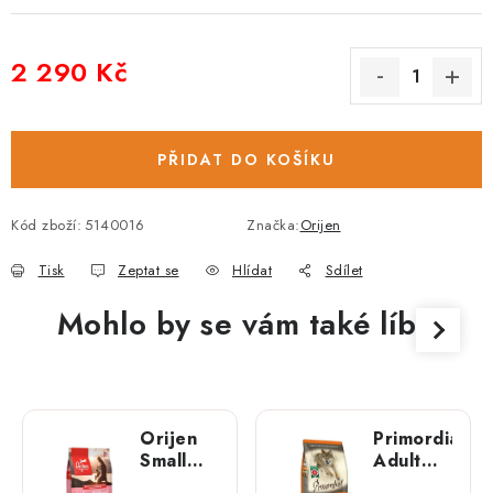
2 290 Kč
Měrná cena:
PŘIDAT DO KOŠÍKU
Kód zboží:
5140016
Značka:
Orijen
Tisk
Zeptat se
Hlídat
Sdílet
Mohlo by se vám také líbit
Orijen
Primordial
Small
Adult
Breed;
Wild