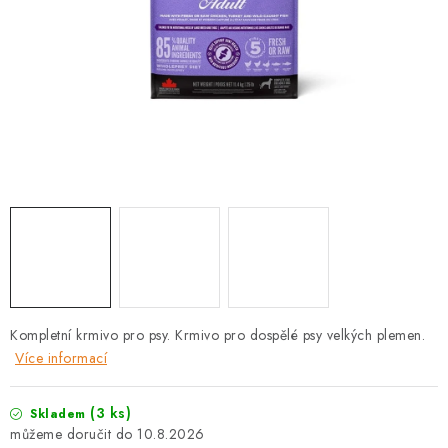
PRODEJNA
BLOG
SLUŽBY
VÝMĚNA, VRÁCENÍ A REKLAMACE
O nás
Kontakty
Doprava a platba
Výměna, vrácení a reklamace
Obchodní podmínky
Podmínky ochrany osobních údajů
Zásady použivání souboru cookies
Hodnocení obchodu
Kompletní krmivo pro psy. Krmivo pro dospělé psy velkých plemen.
FAQ
Více informací
(3 ks)
Skladem
10.8.2026