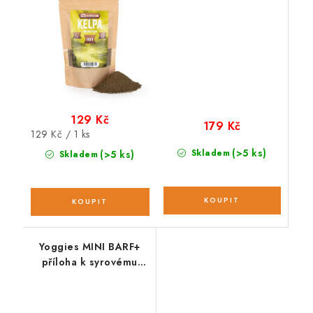
129 Kč
179 Kč
Měrná
129 Kč / 1 ks
cena:
(>5 ks)
Skladem
(>5 ks)
Skladem
Yoggies MINI BARF+
příloha k syrovému
masu; 2 kg