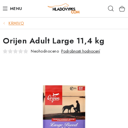
Přejít
Hleda
na
obsah
KRMIVO
POTŘEBY PRO PSY
Orijen Adult Large 11,4 kg
TAMI PŘEPRAVNÍ BOXY
Neohodnoceno
Podrobnosti hodnocení
SPORT SE PSEM
BACK ON TRACK
FAQ
VĚRNOSTNÍ PROGRAM
ZNAČKY