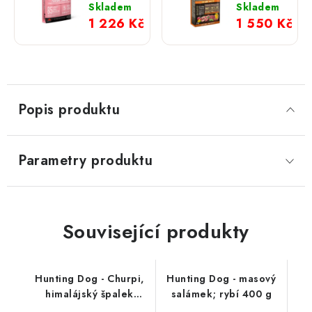
4,5 kg
Boar &
Skladem
Skladem
Lamb;
1 226 Kč
1 550 Kč
12 kg
Popis produktu
Parametry produktu
Související produkty
Hunting Dog - Churpi,
Hunting Dog - masový
himalájský špalek
salámek; rybí 400 g
jahoda