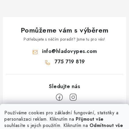
ý
p
i
s
Pomůžeme vám s výběrem
u
Potřebujete s něčím poradit? Jsme tu pro vás!
info
@
hladovypes.com
775 719 819
Z
Používáme cookies pro základní fungování, statistiky a
personalizaci reklam. Kliknutím na
Přijmout vše
á
souhlasíte s jejich použitím. Kliknutím na
Odmítnout vše
Informace