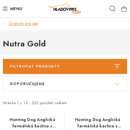
Přejít
Hleda
na
obsah
Granule pro psy
POTŘEBY PRO PSY
TAMI PŘEPRAVNÍ BOXY
Nutra Gold
SPORT SE PSEM
FILTROVAT PRODUKTY
BACK ON TRACK
V
Ř
DOPORUČUJEME
FAQ
ý
a
p
z
VĚRNOSTNÍ PROGRAM
i
e
Stránka
1
z
16
-
253
položek celkem
s
n
ZNAČKY
p
í
Hunting Dog Anglická
Hunting Dog Anglická
farmářská kachna s
farmářská kachna s
r
p