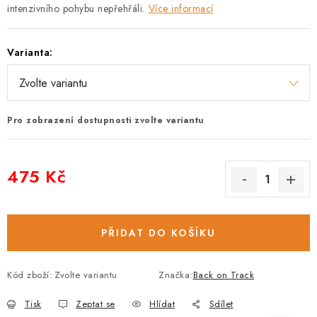
intenzivního pohybu nepřehřáli.
Více informací
Varianta:
Pro zobrazení dostupnosti zvolte variantu
475 Kč
Měrná cena:
PŘIDAT DO KOŠÍKU
Kód zboží:
Zvolte variantu
Značka:
Back on Track
Tisk
Zeptat se
Hlídat
Sdílet