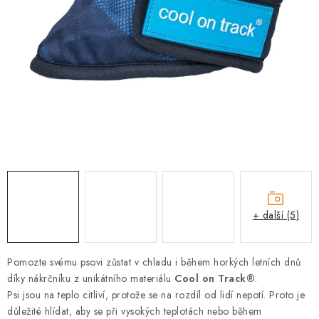
PRODEJNA
BLOG
SLUŽBY
VÝMĚNA, VRÁCENÍ A REKLAMACE
O nás
Kontakty
Doprava a platba
Výměna, vrácení a reklamace
Obchodní podmínky
Podmínky ochrany osobních údajů
+ další (5)
Zásady použivání souboru cookies
Hodnocení obchodu
FAQ
Pomozte svému psovi zůstat v chladu i během horkých letních dnů
díky nákrčníku z unikátního materiálu
Cool on Track®
.
Psi jsou na teplo citliví, protože se na rozdíl od lidí nepotí. Proto je
důležité hlídat, aby se při vysokých teplotách nebo během