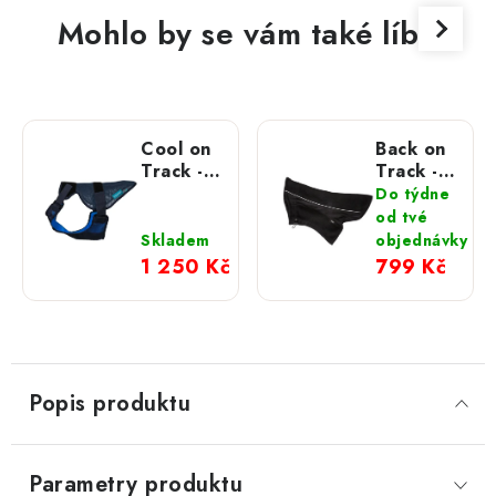
Mohlo by se vám také líbit
Cool on
Back on
Track -
Track -
chladící
Psí
Do týdne
postroj
nákrčník
od tvé
Benji
Skladem
objednávky
1 250 Kč
799 Kč
Popis produktu
Parametry produktu