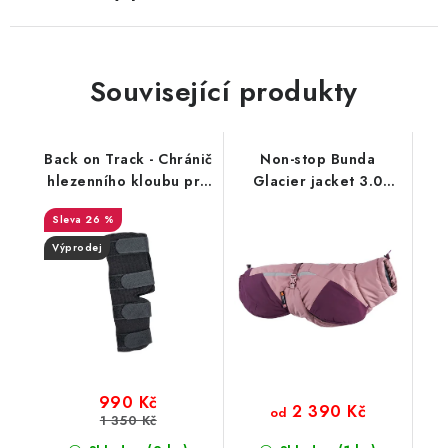
Související produkty
Back on Track - Chránič
Non-stop Bunda
hlezenního kloubu pro
Glacier jacket 3.0
psy 2 ks
fialová
26 %
Výprodej
990 Kč
2 390 Kč
od
1 350 Kč