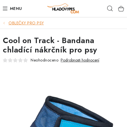
Přejít
Hleda
na
obsah
OBLEČKY PRO PSY
POTŘEBY PRO PSY
Cool on Track - Bandana
TAMI PŘEPRAVNÍ BOXY
chladící nákrčník pro psy
SPORT SE PSEM
Neohodnoceno
Podrobnosti hodnocení
BACK ON TRACK
FAQ
VĚRNOSTNÍ PROGRAM
ZNAČKY