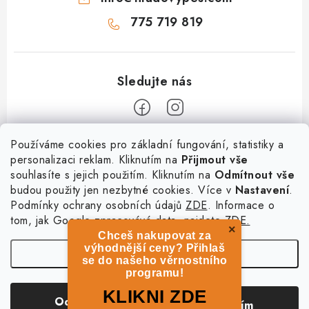
775 719 819
Z
Používáme cookies pro základní fungování, statistiky a
personalizaci reklam. Kliknutím na
Přijmout vše
á
souhlasíte s jejich použitím. Kliknutím na
Odmítnout vše
Informace
p
budou použity jen nezbytné cookies. Více v
Nastavení
.
a
Podmínky ochrany osobních údajů
ZDE
. Informace o
O nás
Služby
t
tom, jak Google zpracovává data, najdete
ZDE.
Kontakty
×
Chceš nakupovat za
í
PetExpert - pojištění psů
Doprava a platba
výhodnější ceny? Přihlaš
Nastavení
Pujčení paddleboardu a psí plovací vesty
se do našeho věrnostního
Výměna, vrácení a reklamace
programu!
Osobní odběr zboží - PRODEJNA
Obchodní podmínky
Copyright 2026
hladovypes.com
. Všechna práva vyhrazena.
Upravit nastavení
KLIKNI ZDE
Odmítnout
Souhlasím
cookies