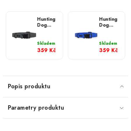
Hunting
Hunting
Dog
Dog
nastavitelný
nastavitelný
obojek
obojek
pro psa
pro psa
Skladem
Skladem
šedý
královsky
359 Kč
359 Kč
modrý
Popis produktu
Parametry produktu