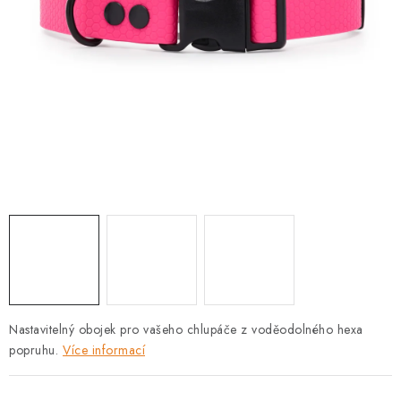
PRODEJNA
BLOG
SLUŽBY
VÝMĚNA, VRÁCENÍ A REKLAMACE
O nás
Kontakty
Doprava a platba
Výměna, vrácení a reklamace
Obchodní podmínky
Podmínky ochrany osobních údajů
Zásady použivání souboru cookies
Hodnocení obchodu
FAQ
Nastavitelný obojek pro vašeho chlupáče z voděodolného hexa
popruhu.
Více informací