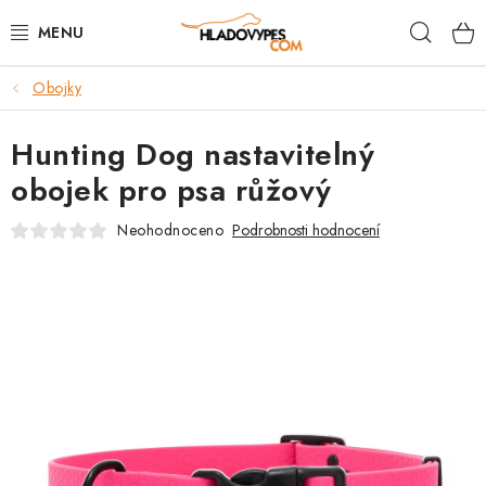
Přejít
Hleda
na
obsah
Obojky
POTŘEBY PRO PSY
Hunting Dog nastavitelný
TAMI PŘEPRAVNÍ BOXY
obojek pro psa růžový
SPORT SE PSEM
Neohodnoceno
Podrobnosti hodnocení
BACK ON TRACK
FAQ
VĚRNOSTNÍ PROGRAM
ZNAČKY