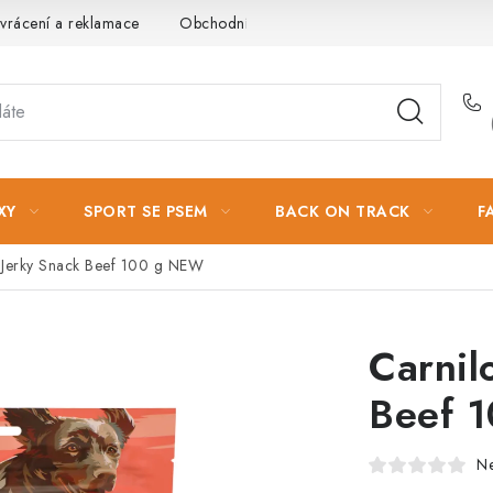
vrácení a reklamace
Obchodní podmínky
Podmínky ochrany 
XY
SPORT SE PSEM
BACK ON TRACK
F
 Jerky Snack Beef 100 g NEW
Carnil
Beef 
N