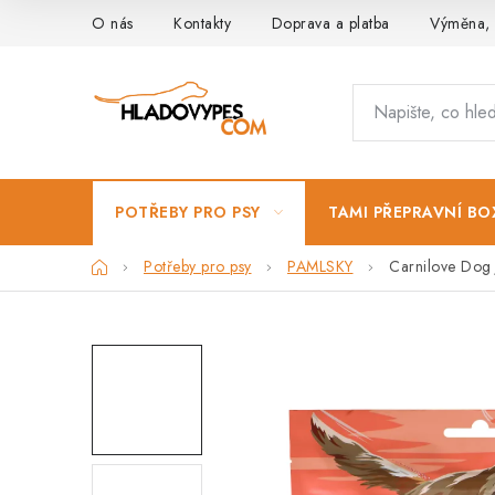
Přejít
O nás
Kontakty
Doprava a platba
Výměna, 
na
obsah
POTŘEBY PRO PSY
TAMI PŘEPRAVNÍ BO
Domů
Potřeby pro psy
PAMLSKY
Carnilove Dog