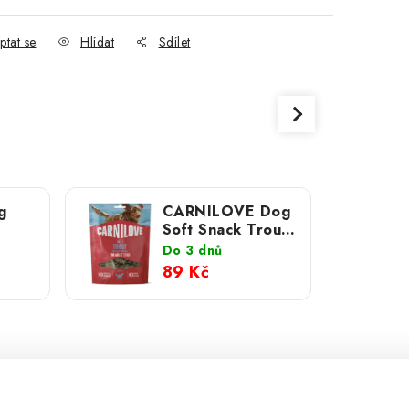
ptat se
Hlídat
Sdílet
g
CARNILOVE Dog
Soft Snack Trout
ison
& Dill 200 g
Do 3 dnů
NEW
89 Kč