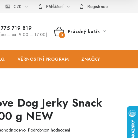
osobních údajů
CZK
Zásady použivání souboru cookies
Hodnocen
Přihlášení
Registrace
775 719 819
Prázdný košík
(po – pá: 9:00 – 17:00)
NÁKUPNÍ
KOŠÍK
AQ
VĚRNOSTNÍ PROGRAM
ZNAČKY
PRODEJNA
ove Dog Jerky Snack
100 g NEW
eohodnoceno
Podrobnosti hodnocení