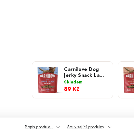
Carnilove Dog
Jerky Snack Lamb
& Salmon 100 g
Skladem
NEW
89 Kč
Popis produktu
Související produkty