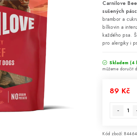
Carnilove Bee
sušených pásc
brambor a cukru
bílkovin a inten
každého psa. Še
pro alergiky i 
Skladem
(4 
89 Kč
Měrná cena
Kód zboží:
8446