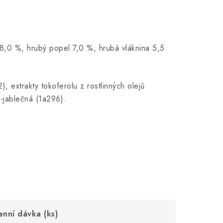
18,0 %, hrubý popel 7,0 %, hrubá vláknina 5,5
, extrakty tokoferolu z rostlinných olejů
L-jablečná (1a296).
nní dávka (ks)