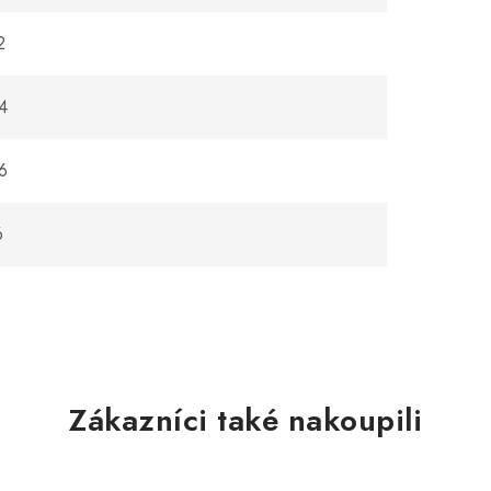
2
4
6
6
Zákazníci také nakoupili