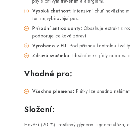
psy s citlivým trávením a alergiemi.
Vysoká chutnost:
Intenzivní chuť hovězího ma
ten nejvybíravější pes.
Přírodní antioxidanty:
Obsahuje extrakt z roz
podporuje celkové zdraví.
Vyrobeno v EU:
Pod přísnou kontrolou kvality
Zdravá svačinka:
Ideální mezi jídly nebo na 
Vhodné pro:
Všechna plemena:
Plátky lze snadno nalámat
Složení:
Hovězí (90 %), rostlinný glycerin, lignocelulóza, c