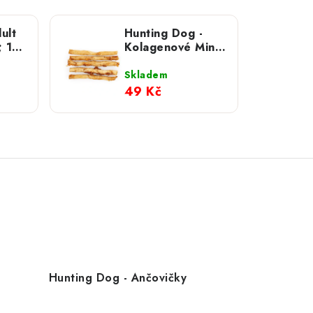
ult
Hunting Dog -
; 12
Kolagenové Mini
rolky 5 ks
Skladem
49 Kč
Hunting Dog - Ančovičky