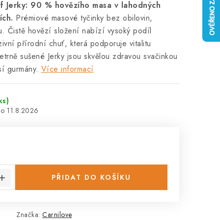
f Jerky: 90 % hovězího masa v lahodných
ích.
Prémiové masové tyčinky bez obilovin,
. Čistě hovězí složení nabízí vysoký podíl
zivní přírodní chuť, která podporuje vitalitu
trně sušené Jerky jsou skvělou zdravou svačinkou
psí gurmány.
Více informací
ks)
11.8.2026
:
PŘIDAT DO KOŠÍKU
4
Značka:
Carnilove