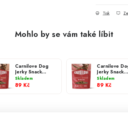
Tisk
Ze
Mohlo by se vám také líbit
Carnilove Dog
Carnilove Do
Jerky Snack
Jerky Snack
Turkey & Rabbit
Turkey & Ven
Skladem
Skladem
100 g NEW
100 g NEW
89 Kč
89 Kč