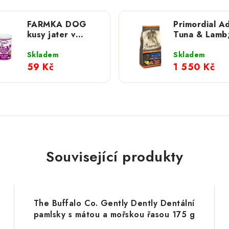
FARMKA DOG
Primordial Ad
kusy jater v
Tuna & Lamb
hovězím; 400 g
kg
Skladem
Skladem
59 Kč
1 550 Kč
Související produkty
The Buffalo Co. Gently Dently Dentální
pamlsky s mátou a mořskou řasou 175 g