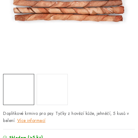
PRODEJNA
BLOG
SLUŽBY
VÝMĚNA, VRÁCENÍ A REKLAMACE
O nás
Kontakty
Doprava a platba
Výměna, vrácení a reklamace
Obchodní podmínky
Podmínky ochrany osobních údajů
Zásady použivání souboru cookies
Hodnocení obchodu
FAQ
Doplňkové krmivo pro psy. Tyčky z hovězí kůže, jehněčí, 5 kusů v
balení.
Více informací
(>5 ks)
Skladem