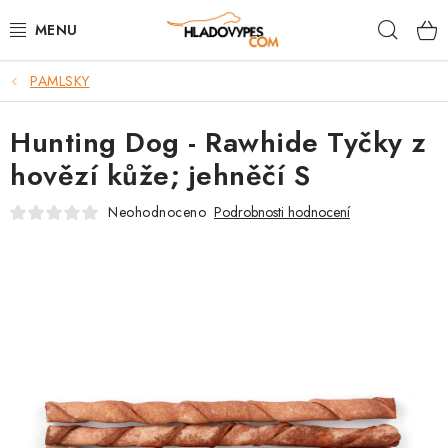
Přejít
Hleda
na
obsah
PAMLSKY
POTŘEBY PRO PSY
Hunting Dog - Rawhide Tyčky z
TAMI PŘEPRAVNÍ BOXY
hovězí kůže; jehněčí S
SPORT SE PSEM
Neohodnoceno
Podrobnosti hodnocení
BACK ON TRACK
FAQ
VĚRNOSTNÍ PROGRAM
ZNAČKY