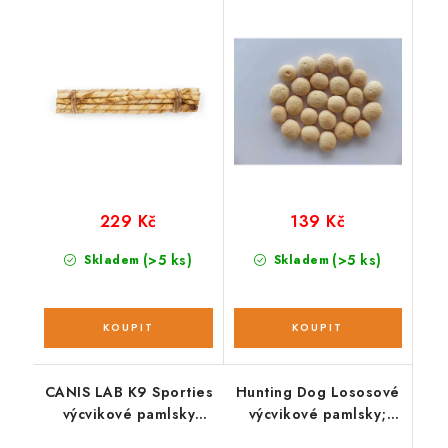
slaninové M
229 Kč
139 Kč
(>5 ks)
(>5 ks)
Skladem
Skladem
CANIS LAB K9 Sporties
Hunting Dog Lososové
výcvikové pamlsky
výcvikové pamlsky;
maple meat
400 g