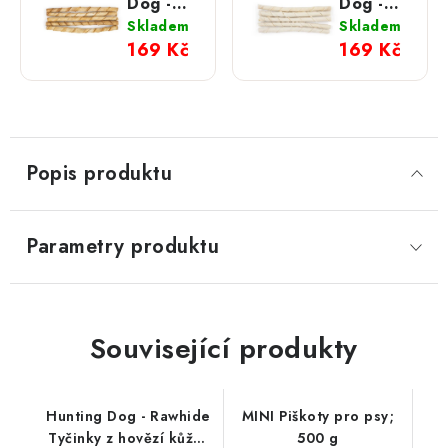
Dog -
Dog -
Rawhide
Rawhide
Skladem
Skladem
Tyčky z
Tyčky z
169 Kč
169 Kč
hovězí
hovězí
kůže;
kůže;
slaninové
přírodní
S
S
Popis produktu
Parametry produktu
Související produkty
Hunting Dog - Rawhide
MINI Piškoty pro psy;
Tyčinky z hovězí kůže;
500 g