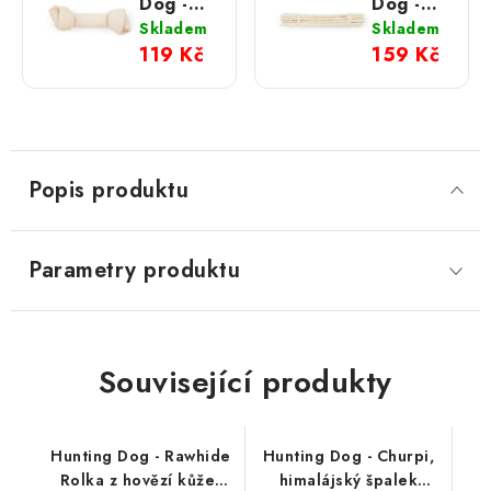
Dog -
Dog -
Rawhide
Rawhide
Skladem
Skladem
Uzel z
Tyčinky
119 Kč
159 Kč
hovězí
z hovězí
kůže;
kůže;
přírodní
přírodní
S
S
Popis produktu
Parametry produktu
Související produkty
Hunting Dog - Rawhide
Hunting Dog - Churpi,
Rolka z hovězí kůže;
himalájský špalek