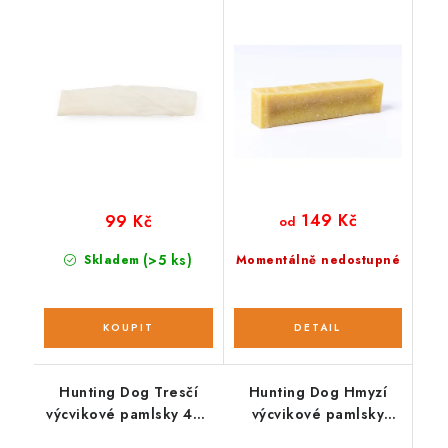
22 cm přírodní
přírodní
149 Kč
99 Kč
od
(>5 ks)
Skladem
Momentálně nedostupné
Hunting Dog Tresčí
Hunting Dog Hmyzí
výcvikové pamlsky 400
výcvikové pamlsky
g; MEDIUM
400g