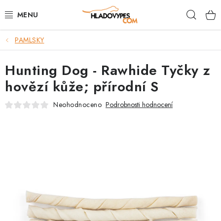
Přejít
Hleda
na
obsah
PAMLSKY
POTŘEBY PRO PSY
Hunting Dog - Rawhide Tyčky z
TAMI PŘEPRAVNÍ BOXY
hovězí kůže; přírodní S
SPORT SE PSEM
Neohodnoceno
Podrobnosti hodnocení
BACK ON TRACK
FAQ
VĚRNOSTNÍ PROGRAM
ZNAČKY