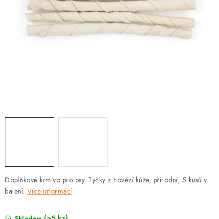
PRODEJNA
BLOG
SLUŽBY
VÝMĚNA, VRÁCENÍ A REKLAMACE
O nás
Kontakty
Doprava a platba
Výměna, vrácení a reklamace
Obchodní podmínky
Podmínky ochrany osobních údajů
Zásady použivání souboru cookies
Hodnocení obchodu
FAQ
Doplňkové krmivo pro psy. Tyčky z hovězí kůže, přírodní, 5 kusů v
balení.
Více informací
(>5 ks)
Skladem