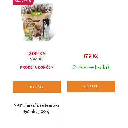
15 %
208 Kč
179 Kč
246 Kč
(>5 ks)
Skladem
PRODEJ UKONČEN
NAP Hmyzí proteinová
tyčinka; 50 g