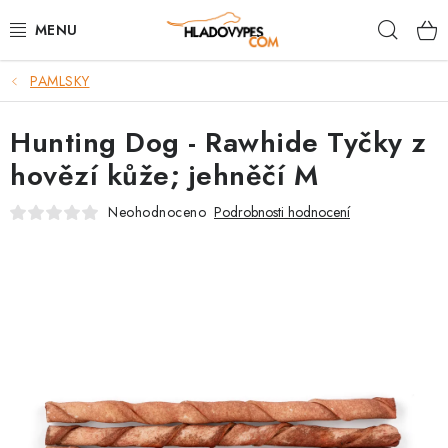
Přejít
Hleda
na
obsah
PAMLSKY
POTŘEBY PRO PSY
Hunting Dog - Rawhide Tyčky z
TAMI PŘEPRAVNÍ BOXY
hovězí kůže; jehněčí M
SPORT SE PSEM
Neohodnoceno
Podrobnosti hodnocení
BACK ON TRACK
FAQ
VĚRNOSTNÍ PROGRAM
ZNAČKY