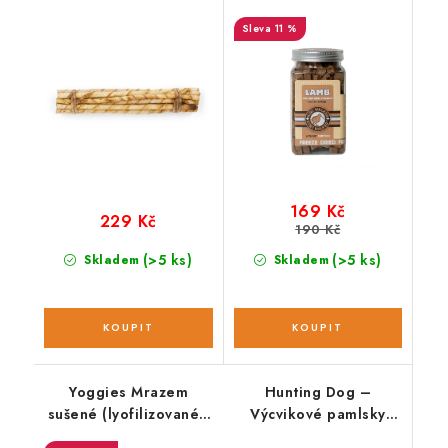
slaninové M
jehněčí 90 g
11 %
169 Kč
229 Kč
190 Kč
(>5 ks)
(>5 ks)
Skladem
Skladem
Yoggies Mrazem
Hunting Dog –
sušené (lyofilizované);
Výcvikové pamlsky
krůtí játra 85 g
drůbeží 300 g