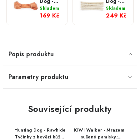
Dog -
Dog -
Rawhide
Rawhide
Skladem
Skladem
Uzel z
Tyčky z
169 Kč
249 Kč
hovězí
hovězí
kůže;
kůže;
jehněčí
přírodní
M
M
Popis produktu
Parametry produktu
Související produkty
Hunting Dog - Rawhide
KIWI Walker - Mrazem
Tyčinky z hovězí kůže;
sušené pamlsky;