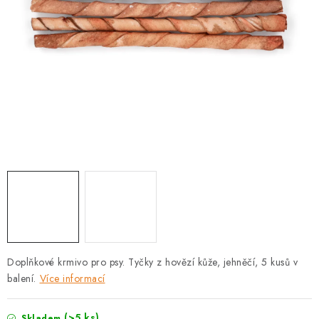
PRODEJNA
BLOG
SLUŽBY
VÝMĚNA, VRÁCENÍ A REKLAMACE
O nás
Kontakty
Doprava a platba
Výměna, vrácení a reklamace
Obchodní podmínky
Podmínky ochrany osobních údajů
Zásady použivání souboru cookies
Hodnocení obchodu
FAQ
Doplňkové krmivo pro psy. Tyčky z hovězí kůže, jehněčí, 5 kusů v
balení.
Více informací
(>5 ks)
Skladem