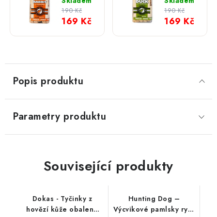
Mrazem
Mrazem
Skladem
Skladem
sušené
sušené
190 Kč
190 Kč
pamlsky;
pamlsky;
169 Kč
169 Kč
králík
kachna
75 g
80 g
Popis produktu
Parametry produktu
Související produkty
Dokas - Tyčinky z
Hunting Dog –
hovězí kůže obalené
Výcvikové pamlsky rybí