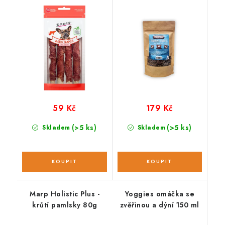
kachním; 50 g
300 g
59 Kč
179 Kč
(>5 ks)
(>5 ks)
Skladem
Skladem
Marp Holistic Plus -
Yoggies omáčka se
krůtí pamlsky 80g
zvěřinou a dýní 150 ml