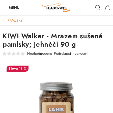
Přejít
Hleda
na
obsah
PAMLSKY
POTŘEBY PRO PSY
KIWI Walker - Mrazem sušené
TAMI PŘEPRAVNÍ BOXY
pamlsky; jehněčí 90 g
SPORT SE PSEM
Neohodnoceno
Podrobnosti hodnocení
BACK ON TRACK
11 %
FAQ
VĚRNOSTNÍ PROGRAM
ZNAČKY