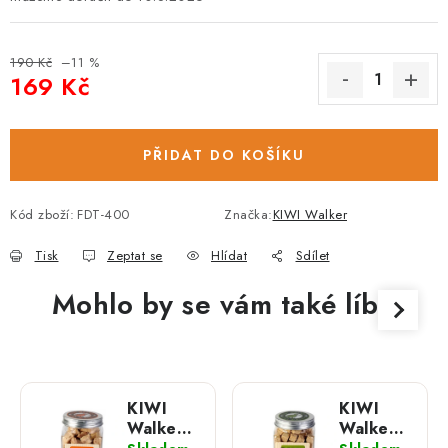
190 Kč
–11 %
169 Kč
Měrná cena:
PŘIDAT DO KOŠÍKU
Kód zboží:
FDT-400
Značka:
KIWI Walker
Tisk
Zeptat se
Hlídat
Sdílet
Mohlo by se vám také líbit
KIWI
KIWI
Walker -
Walker -