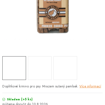
PRODEJNA
BLOG
SLUŽBY
VÝMĚNA, VRÁCENÍ A REKLAMACE
O nás
Kontakty
Doprava a platba
Výměna, vrácení a reklamace
Obchodní podmínky
Podmínky ochrany osobních údajů
Zásady použivání souboru cookies
Hodnocení obchodu
FAQ
Doplňkové krmivo pro psy. Mrazem sušený pamlsek.
Více informací
(>5 ks)
Skladem
10.8.2026