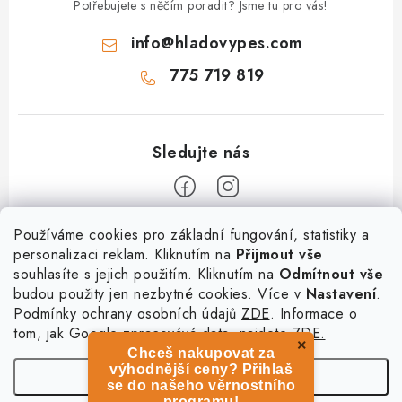
Potřebujete s něčím poradit? Jsme tu pro vás!
info
@
hladovypes.com
775 719 819
Z
Používáme cookies pro základní fungování, statistiky a
personalizaci reklam. Kliknutím na
Přijmout vše
á
souhlasíte s jejich použitím. Kliknutím na
Odmítnout vše
Informace
p
budou použity jen nezbytné cookies. Více v
Nastavení
.
a
Podmínky ochrany osobních údajů
ZDE
. Informace o
O nás
Služby
t
tom, jak Google zpracovává data, najdete
ZDE.
Kontakty
×
Chceš nakupovat za
í
PetExpert - pojištění psů
Doprava a platba
výhodnější ceny? Přihlaš
Nastavení
Pujčení paddleboardu a psí plovací vesty
se do našeho věrnostního
Výměna, vrácení a reklamace
programu!