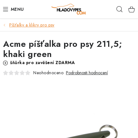
Přejít
Hleda
na
obsah
Píšťalky a klikry pro psy
POTŘEBY PRO PSY
Acme píšťalka pro psy 211,5;
TAMI PŘEPRAVNÍ BOXY
khaki green
SPORT SE PSEM
šňůrka pro zavěšení ZDARMA
Neohodnoceno
Podrobnosti hodnocení
BACK ON TRACK
FAQ
VĚRNOSTNÍ PROGRAM
ZNAČKY