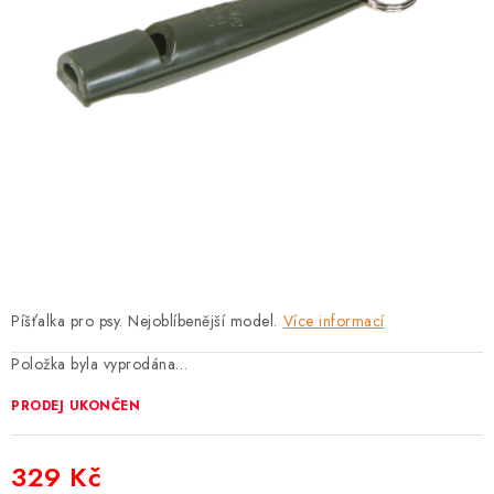
PRODEJNA
BLOG
SLUŽBY
VÝMĚNA, VRÁCENÍ A REKLAMACE
O nás
Kontakty
Doprava a platba
Výměna, vrácení a reklamace
Obchodní podmínky
Podmínky ochrany osobních údajů
Píšťalka pro psy. Nejoblíbenější model.
Více informací
Zásady použivání souboru cookies
Hodnocení obchodu
Položka byla vyprodána…
FAQ
PRODEJ UKONČEN
329 Kč