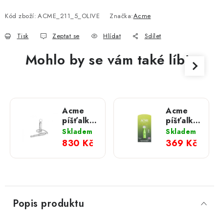
Měrná cena:
Kód zboží:
ACME_211_5_OLIVE
Značka:
Acme
Tisk
Zeptat se
Hlídat
Sdílet
Mohlo by se vám také líbit
Acme
Acme
píšťalka
píšťalka
535
pro psy
Skladem
Skladem
Silent
212 pro-
830 Kč
369 Kč
trialer;
green
Popis produktu