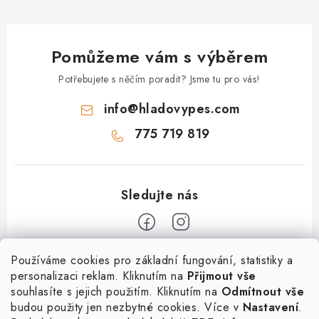
Pomůžeme vám s výběrem
Potřebujete s něčím poradit? Jsme tu pro vás!
info
@
hladovypes.com
775 719 819
Z
Používáme cookies pro základní fungování, statistiky a
personalizaci reklam. Kliknutím na
Přijmout vše
á
souhlasíte s jejich použitím. Kliknutím na
Odmítnout vše
Informace
p
budou použity jen nezbytné cookies. Více v
Nastavení
.