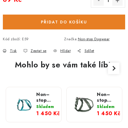
Měrná cena:
PŘIDAT DO KOŠÍKU
Kód zboží:
E59
Značka:
Non-stop Dogwear
Tisk
Zeptat se
Hlídat
Sdílet
Mohlo by se vám také líbit
Non–
Non–
stop
stop
dogwear
dogwear
Skladem
Skladem
postroj
postroj
1 450 Kč
1 450 Kč
Line 5.0
Line 5.0
teal
zelený