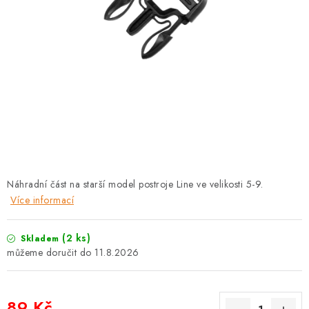
PRODEJNA
BLOG
SLUŽBY
VÝMĚNA, VRÁCENÍ A REKLAMACE
O nás
Kontakty
Doprava a platba
Výměna, vrácení a reklamace
Obchodní podmínky
Náhradní část na starší model postroje Line ve velikosti 5-9.
Podmínky ochrany osobních údajů
Více informací
Zásady použivání souboru cookies
Hodnocení obchodu
FAQ
(2 ks)
Skladem
11.8.2026
89 Kč