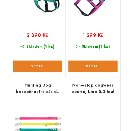
2 390 Kč
1 299 Kč
(1 ks)
(1 ks)
Skladem
Skladem
Hunting Dog
Non–stop dogwear
bezpečnostní pás do
postroj Line 5.0 teal
auta pro psa s
hliníkovou karabinou