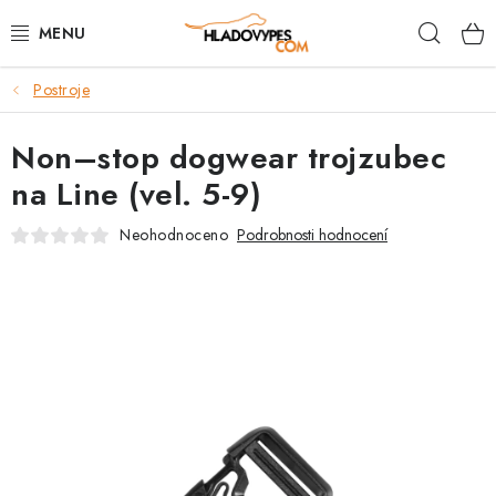
Přejít
Hleda
na
obsah
Postroje
POTŘEBY PRO PSY
Non–stop dogwear trojzubec
TAMI PŘEPRAVNÍ BOXY
na Line (vel. 5-9)
SPORT SE PSEM
Neohodnoceno
Podrobnosti hodnocení
BACK ON TRACK
FAQ
VĚRNOSTNÍ PROGRAM
ZNAČKY