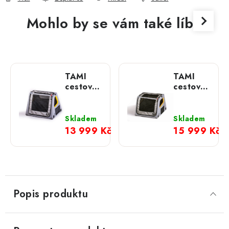
Mohlo by se vám také líbit
TAMI
TAMI
cestovní
cestovní
box do
box do
kufru
kufru
auta;
auta; XL
Skladem
Skladem
Speciál
13 999 Kč
15 999 Kč
Popis produktu