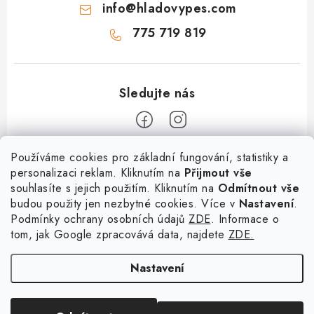
info
@
hladovypes.com
775 719 819
Z
Používáme cookies pro základní fungování, statistiky a
personalizaci reklam. Kliknutím na
Přijmout vše
á
souhlasíte s jejich použitím. Kliknutím na
Odmítnout vše
Informace
p
budou použity jen nezbytné cookies. Více v
Nastavení
.
a
Podmínky ochrany osobních údajů
ZDE
. Informace o
O nás
Služby
t
tom, jak Google zpracovává data, najdete
ZDE.
Kontakty
×
Chceš nakupovat za
í
PetExpert - pojištění psů
Doprava a platba
výhodnější ceny? Přihlaš
Nastavení
Pujčení paddleboardu a psí plovací vesty
se do našeho věrnostního
Výměna, vrácení a reklamace
programu!
Osobní odběr zboží - PRODEJNA
Obchodní podmínky
Copyright 2026
hladovypes.com
. Všechna práva vyhrazena.
Upravit nastavení
KLIKNI ZDE