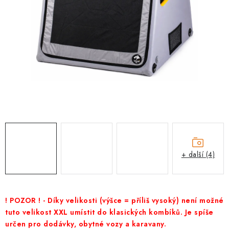
PRODEJNA
BLOG
SLUŽBY
VÝMĚNA, VRÁCENÍ A REKLAMACE
O nás
Kontakty
Doprava a platba
Výměna, vrácení a reklamace
Obchodní podmínky
Podmínky ochrany osobních údajů
+ další (4)
Zásady použivání souboru cookies
Hodnocení obchodu
FAQ
! POZOR ! - Díky velikosti (výšce = příliš vysoký) není možné
tuto velikost XXL umístit do klasických kombíků. Je spíše
určen pro dodávky, obytné vozy a karavany.