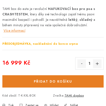
TAMI box do auta je revoluční
NAFUKOVACÍ box pro psa s
CRASHTESTEM
, ktery díky své technologii zajistí tvému psovi
maximální bezpečí i pohodlí. Je neuvěřitelně
lehký
,
skladný
a
během minuty připravený na vaše společná dobrodružství.
Více informací
PŘEDOBJEDNÁVKA, naskladnění do konce srpna
16 999 Kč
Měrná cena:
PŘIDAT DO KOŠÍKU
Kód zboží:
T-K-XXL-BOX
Značka:
TAMI dogbox
Tisk
Zeptat se
Hlídat
Sdílet