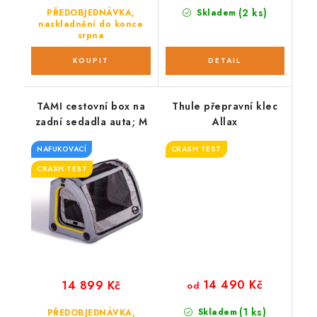
(2 ks)
PŘEDOBJEDNÁVKA,
Skladem
naskladnění do konce
srpna
TAMI cestovní box na
Thule přepravní klec
zadní sedadla auta; M
Allax
NAFUKOVACÍ
CRASH TEST
CRASH TEST
14 490 Kč
14 899 Kč
od
(1 ks)
Skladem
PŘEDOBJEDNÁVKA,