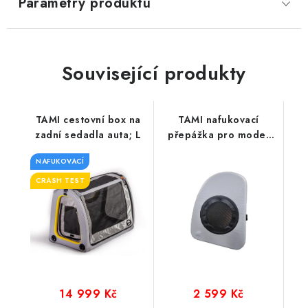
Parametry produktu
Související produkty
TAMI cestovní box na
TAMI nafukovací
zadní sedadla auta; L
přepážka pro model
boxu na zadní sedadla
NAFUKOVACÍ
CRASH TEST
14 999 Kč
2 599 Kč