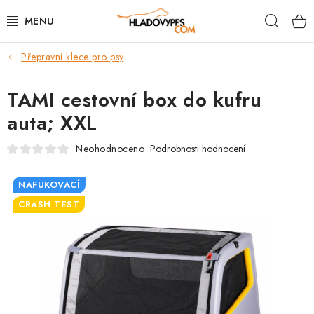
Přejít
Hleda
na
obsah
Přepravní klece pro psy
POTŘEBY PRO PSY
TAMI cestovní box do kufru
TAMI PŘEPRAVNÍ BOXY
auta; XXL
SPORT SE PSEM
Neohodnoceno
Podrobnosti hodnocení
BACK ON TRACK
NAFUKOVACÍ
CRASH TEST
FAQ
VĚRNOSTNÍ PROGRAM
ZNAČKY