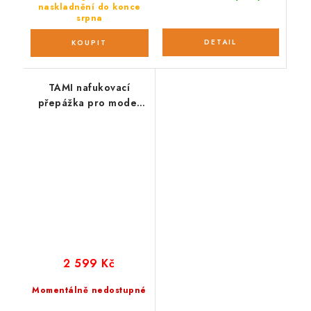
naskladnění do konce
srpna
TAMI nafukovací
přepážka pro model
boxu do kufru
2 599 Kč
Momentálně nedostupné