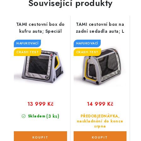
Související produkty
TAMI cestovní box do
TAMI cestovní box na
kufru auta; Speciál
zadní sedadla auta; L
NAFUKOVACÍ
NAFUKOVACÍ
CRASH TEST
CRASH TEST
13 999 Kč
14 999 Kč
(3 ks)
Skladem
PŘEDOBJEDNÁVKA,
naskladnění do konce
srpna