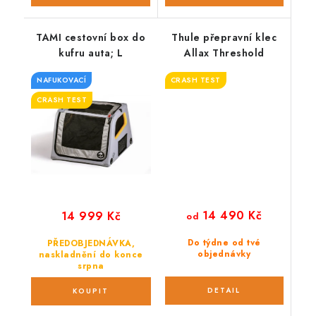
TAMI cestovní box do
Thule přepravní klec
kufru auta; L
Allax Threshold
NAFUKOVACÍ
CRASH TEST
CRASH TEST
14 490 Kč
14 999 Kč
od
Do týdne od tvé
PŘEDOBJEDNÁVKA,
objednávky
naskladnění do konce
srpna