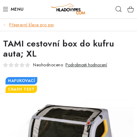
Přejít
Hleda
na
obsah
Přepravní klece pro psy
POTŘEBY PRO PSY
TAMI cestovní box do kufru
TAMI PŘEPRAVNÍ BOXY
auta; XL
SPORT SE PSEM
Neohodnoceno
Podrobnosti hodnocení
BACK ON TRACK
NAFUKOVACÍ
CRASH TEST
FAQ
VĚRNOSTNÍ PROGRAM
ZNAČKY