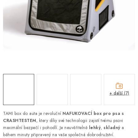
PRODEJNA
BLOG
SLUŽBY
VÝMĚNA, VRÁCENÍ A REKLAMACE
O nás
Kontakty
Doprava a platba
Výměna, vrácení a reklamace
Obchodní podmínky
Podmínky ochrany osobních údajů
+ další (7)
Zásady použivání souboru cookies
Hodnocení obchodu
FAQ
TAMI box do auta je revoluční
NAFUKOVACÍ box pro psa s
CRASHTESTEM
, ktery díky své technologii zajistí tvému psovi
maximální bezpečí i pohodlí. Je neuvěřitelně
lehký
,
skladný
a
během minuty připravený na vaše společná dobrodružství.