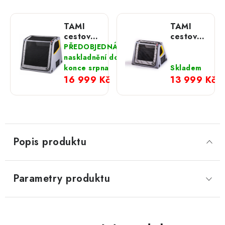
TAMI
TAMI
cestovní
cestovní
box do
box do
PŘEDOBJEDNÁVKA,
kufru
kufru
naskladnění do
auta;
auta;
konce srpna
Skladem
XXL
Speciál
16 999 Kč
13 999 Kč
Popis produktu
Parametry produktu