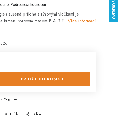
oceno
Podrobnosti hodnocení
ies sušená příloha s rýžovými vločkami je
ke krmení syrovým masem B.A.R.F.
Více informací
2026
PŘIDAT DO KOŠÍKU
ka:
Yoggies
Hlídat
Sdílet