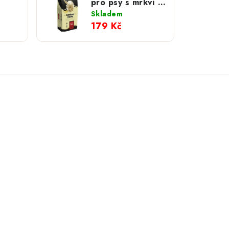
pro psy s mrkví 3
ou 3
kg
Skladem
179 Kč