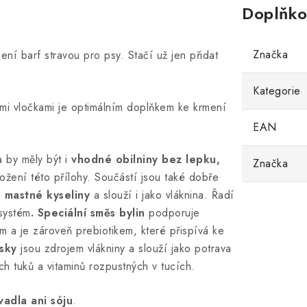
Doplňko
Značka
ení barf stravou pro psy. Stačí už jen přidat
Kategorie
mi vločkami je optimálním doplňkem ke krmení
EAN
 by měly být i
vhodné obilniny bez lepku,
Značka
ložení této přílohy. Součástí jsou také dobře
 mastné kyseliny
a slouží i jako vláknina. Řadí
 systém
. Speciální směs bylin
podporuje
om a je zároveň prebiotikem, které přispívá ke
sky
jsou zdrojem vlákniny a slouží jako potrava
ích tuků a vitaminů rozpustných v tucích.
vadla ani sóju
.