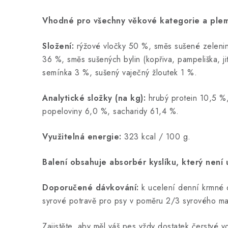
Vhodné pro všechny věkové kategorie a ple
Složení:
rýžové vločky 50 %, směs sušené zelenin
36 %, směs sušených bylin (kopřiva, pampeliška, ji
semínka 3 %, sušený vaječ
Analytické složky (na kg):
hrubý protein 10,5 %
popeloviny 6,0 %, sacharidy 61,4 %.
Využitelná energie:
323 kcal / 100 g.
Balení obsahuje absorbér kyslíku, který není
Doporučené dávkování:
k ucelení denní krmné
syrové potravě pro psy v poměru 2/3 syrového masa
Zajistěte, aby měl váš pes vždy dostatek čerstvé v