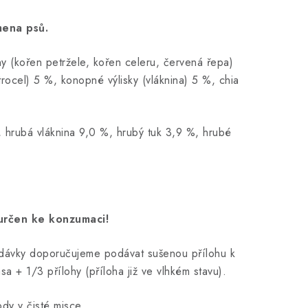
mena psů.
y (kořen petržele, kořen celeru, červená řepa)
trocel) 5 %, konopné výlisky (vláknina) 5 %, chia
ný žloutek 1 %.
, hrubá vláknina 9,0 %, hrubý tuk 3,9 %, hrubé
 určen ke konzumaci!
 dávky doporučujeme podávat sušenou přílohu k
 + 1/3 přílohy (příloha již ve vlhkém stavu).
ody v čisté misce.