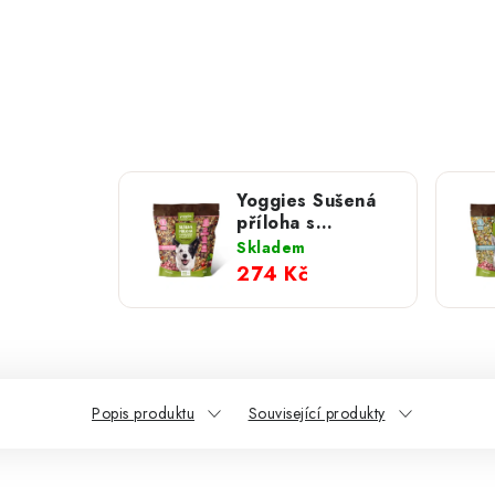
Yoggies Sušená
příloha s
pohankovými
Skladem
vločkami k syrové
274 Kč
potravě B.A.R.F.
750 g
Popis produktu
Související produkty