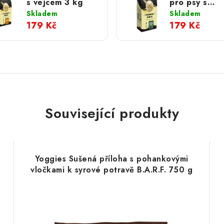
s vejcem 3 kg
pro psy s
mořskou řas
Skladem
Skladem
kg
179 Kč
179 Kč
Související produkty
Yoggies Sušená příloha s pohankovými
vločkami k syrové potravě B.A.R.F. 750 g