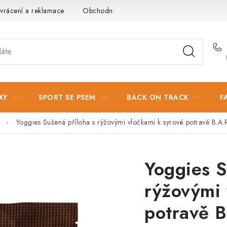
vrácení a reklamace
Obchodní podmínky
Podmínky ochrany 
XY
SPORT SE PSEM
BACK ON TRACK
F
Yoggies Sušená příloha s rýžovými vločkami k syrové potravě B.A.
Yoggies S
rýžovými 
potravě B