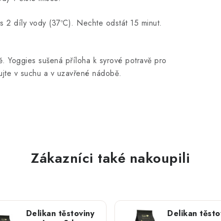
s 2 díly vody (37ºC). Nechte odstát 15 minut.
tě. Yoggies sušená příloha k syrové potravě pro
ujte v suchu a v uzavřené nádobě.
Zákazníci také nakoupili
Delikan těstoviny
Delikan těsto