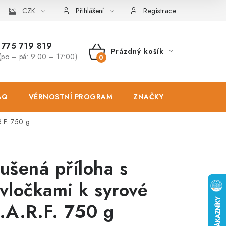
osobních údajů
CZK
Zásady použivání souboru cookies
Hodnocen
Přihlášení
Registrace
775 719 819
Prázdný košík
(po – pá: 9:00 – 17:00)
NÁKUPNÍ
KOŠÍK
AQ
VĚRNOSTNÍ PROGRAM
ZNAČKY
PRODEJNA
R.F. 750 g
ušená příloha s
vločkami k syrové
.A.R.F. 750 g