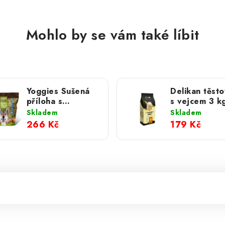
Mohlo by se vám také líbit
Yoggies Sušená
Delikan těsto
příloha s
s vejcem 3 k
ovesnými
Skladem
Skladem
vločkami k syrové
266 Kč
179 Kč
potravě B.A.R.F.
750 g