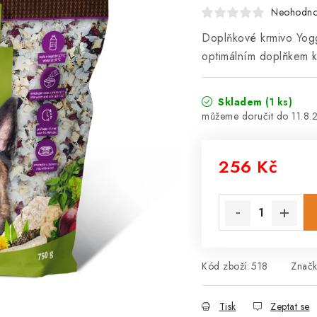
Neohodn
Doplňkové krmivo Yogg
optimálním doplňkem 
Skladem
(1 ks)
11.8.
256 Kč
Měrná cena:
Kód zboží:
518
Znač
Tisk
Zeptat se