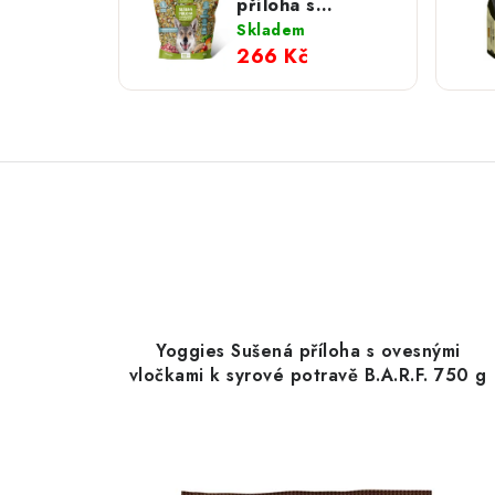
příloha s
ovesnými
Skladem
vločkami k syrové
266 Kč
potravě B.A.R.F.
750 g
Yoggies Sušená příloha s ovesnými
vločkami k syrové potravě B.A.R.F. 750 g