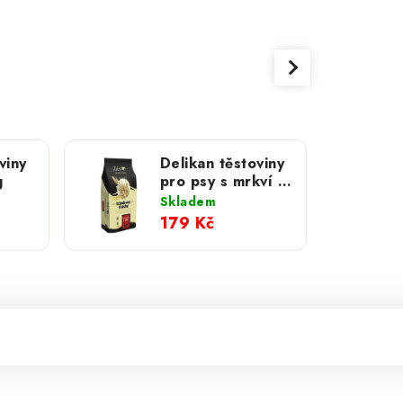
viny
Delikan těstoviny
g
pro psy s mrkví 3
kg
Skladem
179 Kč