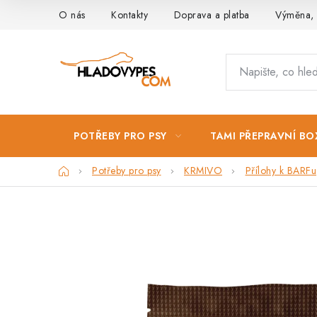
Přejít
O nás
Kontakty
Doprava a platba
Výměna, 
na
obsah
POTŘEBY PRO PSY
TAMI PŘEPRAVNÍ BO
Domů
Potřeby pro psy
KRMIVO
Přílohy k BARFu