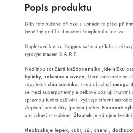
Popis produktu
Díky této sušené příloze si usnadníte práci při krm
živočišný podíl k dosažení kompletního krmiva.
Doplňkové krmivo Yoggies sušená příloha s rýžový
syrovým masem B.A.R.F.
Nedílnou
součástí každodenního jídelníčku
psa
bylinky, zelenina a ovoce
, které naleznete ve s
stravitelná
chia semínka
, která obsahují
omega-3
se mezi superpotraviny a celkově posilují imunitní
správnou funkci zažívání, vyživuje střevní mikrobi
zlepšení peristaltiky (pohybu) střev.
Konopné výli
pro zdravý mikrobiom.
Žloutek
je zdrojem kvalitn
Neobsahuje lepek, cukr, sůl, chemii, dochuco