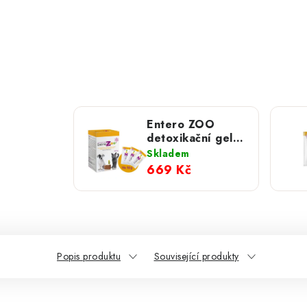
Entero ZOO
detoxikační gel;
15 sáček x 10 g
Skladem
669 Kč
Popis produktu
Související produkty