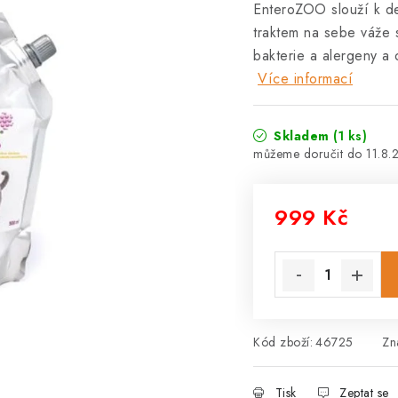
EnteroZOO slouží k de
traktem na sebe váže s
bakterie a alergeny a
Více informací
Skladem
(1 ks)
11.8.
999 Kč
Měrná cena:
Kód zboží:
46725
Zn
Tisk
Zeptat se