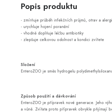
Popis produktu
- zmírňuje průběh infekčních průjmů, otrav a aler
- urychluje hojení poranění
- vhodně doplňuje léčbu antibiotiky
- zlepšuje celkovou odolnost a kondici zvířete
Složení
EnteroZOO je směs hydrogelu polydimethylsiloxanu
Způsob použití a dávkování
EnteroZOO je přípravek nové generace. Jeho výhod
a vůně. Zvířata proto přípravek obvykle přijímají