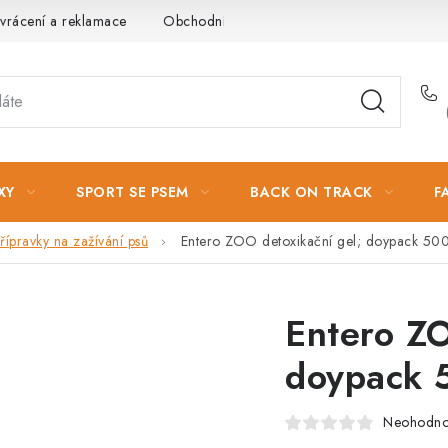
vrácení a reklamace
Obchodní podmínky
Podmínky ochrany 
XY
SPORT SE PSEM
BACK ON TRACK
F
řípravky na zažívání psů
Entero ZOO detoxikační gel; doypack 50
Entero ZO
doypack 
Neohodn