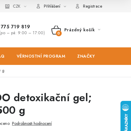
osobních údajů
CZK
Zásady použivání souboru cookies
Hodnocen
Přihlášení
Registrace
775 719 819
Prázdný košík
(po – pá: 9:00 – 17:00)
NÁKUPNÍ
KOŠÍK
AQ
VĚRNOSTNÍ PROGRAM
ZNAČKY
PRODEJNA
0 g
O detoxikační gel;
500 g
oceno
Podrobnosti hodnocení