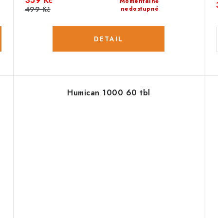
359 Kč
Momentálně
499 Kč
nedostupné
Humican 1000 60 tbl