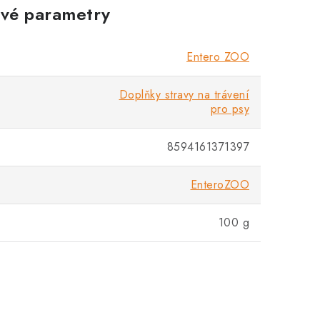
vé parametry
Entero ZOO
Doplňky stravy na trávení
pro psy
8594161371397
EnteroZOO
100 g