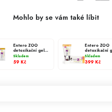
Mohlo by se vám také líbit
Entero ZOO
Entero ZOO
detoxikační gel;
detoxikační g
sáček 10 g
tuba 100 g
Skladem
Skladem
59 Kč
399 Kč