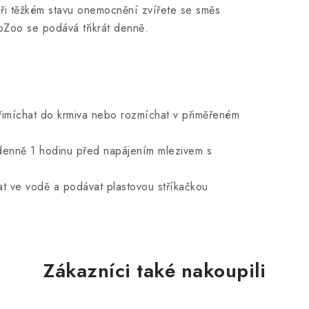
ři těžkém stavu onemocnění zvířete se směs
oZoo se podává třikrát denně.
řimíchat do krmiva nebo rozmíchat v přiměřeném
x denně 1 hodinu před napájením mlezivem s
hat ve vodě a podávat plastovou stříkačkou
Zákazníci také nakoupili