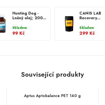
Hunting Dog -
CANIS LAB
Lněný olej; 200
Recovery
ml
proteinová s
pro regenera
Skladem
Skladem
psů
99 Kč
299 Kč
Související produkty
Aptus Aptobalance PET 140 g