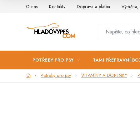
Přejít
O nás
Kontakty
Doprava a platba
Výměna, 
na
obsah
POTŘEBY PRO PSY
TAMI PŘEPRAVNÍ BO
Domů
Potřeby pro psy
VITAMÍNY A DOPLŇKY
P