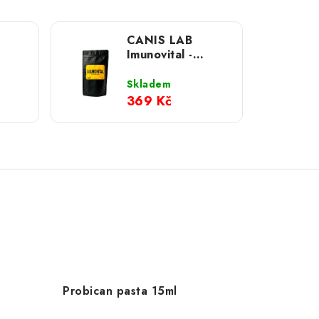
CANIS LAB
Imunovital -
měs
multivitamin pro
ci
psy; 200g
Skladem
369 Kč
Probican pasta 15ml