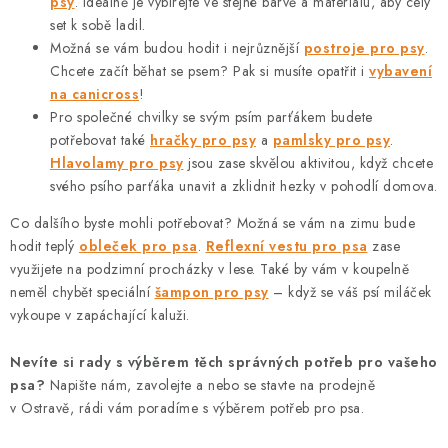
psy
. Ideálně je vybírejte ve stejné barvě a materiálu, aby celý
set k sobě ladil.
Možná se vám budou hodit i nejrůznější
postroje pro psy
.
Chcete začít běhat se psem? Pak si musíte opatřit i
vybavení
na canicross
!
Pro společné chvilky se svým psím parťákem budete
potřebovat také
hračky pro psy
a
pamlsky pro psy
.
Hlavolamy pro psy
jsou zase skvělou aktivitou, když chcete
svého psího parťáka unavit a zklidnit hezky v pohodlí domova.
Co dalšího byste mohli potřebovat? Možná se vám na zimu bude
hodit teplý
obleček pro psa
.
Reflexní vestu pro psa
zase
využijete na podzimní procházky v lese. Také by vám v koupelně
neměl chybět speciální
šampon pro psy
– když se váš psí miláček
vykoupe v zapáchající kaluži.
Nevíte si rady s výběrem těch správných potřeb pro vašeho
psa?
Napište nám, zavolejte a nebo se stavte na prodejně
v Ostravě, rádi vám poradíme s výběrem potřeb pro psa.