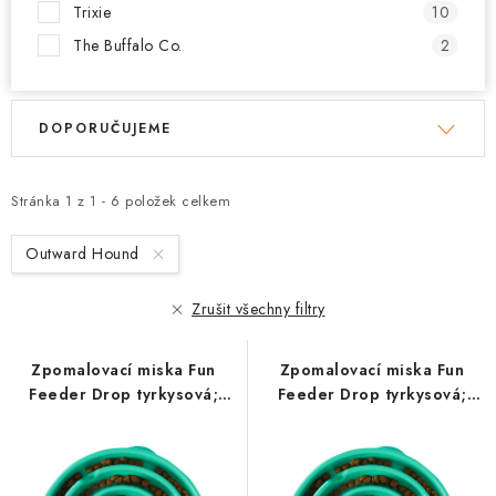
Trixie
10
The Buffalo Co.
2
V
Ř
DOPORUČUJEME
ý
a
p
z
i
e
Stránka
1
z
1
-
6
položek celkem
s
n
Outward Hound
p
í
r
p
Zrušit všechny filtry
o
r
d
o
Zpomalovací miska Fun
Zpomalovací miska Fun
u
d
Feeder Drop tyrkysová;
Feeder Drop tyrkysová;
k
u
large
medium
t
k
ů
t