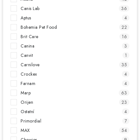
Canis Lab
36
Aptus
4
Bohemia Pet Food
22
Brit Care
16
Canina
3
Canvit
1
Carnilove
35
Crockex
4
Farnam
4
Marp
63
Orijen
23
Ostatní
4
Primordial
7
MAX
54
Chewies
9