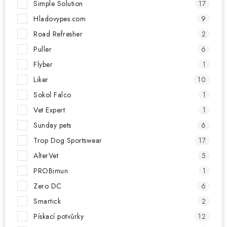
Simple Solution
17
Hladovypes.com
9
Road Refresher
2
Puller
6
Flyber
1
Liker
10
Sokol Falco
1
Vet Expert
1
Sunday pets
6
Trop Dog Sportswear
17
AlterVet
5
PROBimun
1
Zero DC
6
Smartick
2
Pískací potvůrky
12