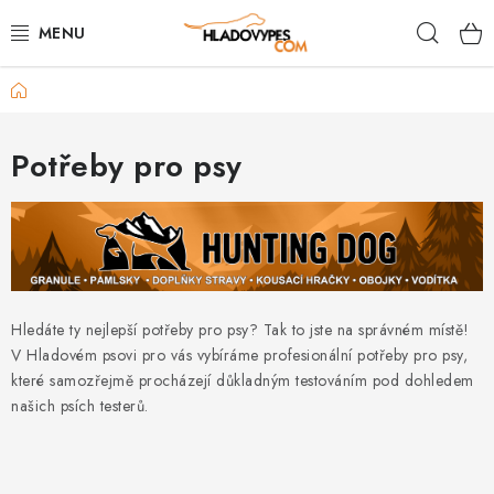
Přejít
Hleda
na
obsah
Domů
POTŘEBY PRO PSY
TAMI PŘEPRAVNÍ BOXY
Potřeby pro psy
SPORT SE PSEM
BACK ON TRACK
FAQ
Hledáte ty nejlepší potřeby pro psy? Tak to jste na správném místě!
V Hladovém psovi pro vás vybíráme profesionální potřeby pro psy,
VĚRNOSTNÍ PROGRAM
které samozřejmě procházejí důkladným testováním pod dohledem
našich psích testerů.
ZNAČKY