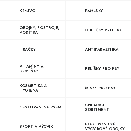
PRODEJNA
KRMIVO
PAMLSKY
BLOG
OBOJKY, POSTROJE,
OBLEČKY PRO PSY
SLUŽBY
VODÍTKA
VÝMĚNA, VRÁCENÍ A REKLAMACE
HRAČKY
ANTIPARAZITIKA
O nás
Kontakty
Doprava a platba
VITAMÍNY A
PELÍŠKY PRO PSY
DOPLŇKY
Výměna, vrácení a reklamace
Obchodní podmínky
Podmínky ochrany osobních údajů
KOSMETIKA A
MISKY PRO PSY
Zásady použivání souboru cookies
Hodnocení obchodu
HYGIENA
FAQ
CHLADÍCÍ
CESTOVÁNÍ SE PSEM
SORTIMENT
ELEKTRONICKÉ
SPORT A VÝCVIK
VÝCVIKOVÉ OBOJKY