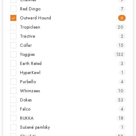
Red Dingo
7
Outward Hound
6
Tropiclean
20
Tractive
2
Collar
15
Yoggies
132
Earth Rated
3
HyperKewl
1
Purbello
4
Whimzees
10
Dokas
33
Falco
4
RUKKA
18
Sušené pamlsky
1