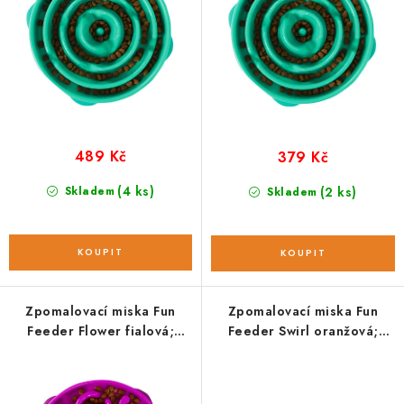
ů
489 Kč
379 Kč
(4 ks)
Skladem
(2 ks)
Skladem
Zpomalovací miska Fun
Zpomalovací miska Fun
Feeder Flower fialová;
Feeder Swirl oranžová;
large
large