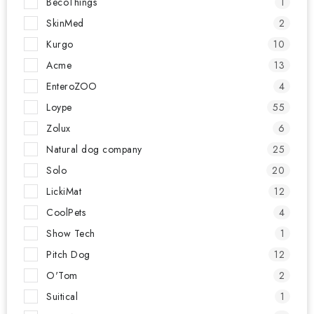
BecoThings
1
SkinMed
2
Kurgo
10
Acme
13
EnteroZOO
4
Loype
55
Zolux
6
Natural dog company
25
Solo
20
LickiMat
12
CoolPets
4
Show Tech
1
Pitch Dog
12
O'Tom
2
Suitical
1