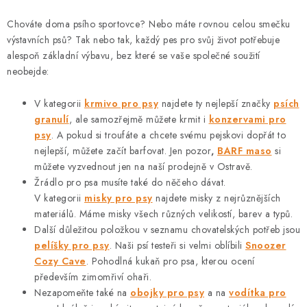
l
á
Chováte doma psího sportovce? Nebo máte rovnou celou smečku
d
výstavních psů? Tak nebo tak, každý pes pro svůj život potřebuje
a
alespoň základní výbavu, bez které se vaše společné soužití
c
neobejde:
í
V kategorii
krmivo pro psy
najdete ty nejlepší značky
psích
p
granulí
, ale samozřejmě můžete krmit i
konzervami pro
r
psy
. A pokud si troufáte a chcete svému pejskovi dopřát to
v
nejlepší, můžete začít barfovat. Jen pozor
,
BARF maso
si
k
můžete vyzvednout jen na naší prodejně v Ostravě.
y
Žrádlo pro psa musíte také do něčeho dávat.
v
V kategorii
misky pro psy
najdete misky z nejrůznějších
ý
materiálů. Máme misky všech různých velikostí, barev a typů.
Další důležitou položkou v seznamu chovatelských potřeb jsou
p
pelíšky pro psy
. Naši psí testeři si velmi oblíbili
Snoozer
i
Cozy Cave
. Pohodlná kukaň pro psa, kterou ocení
s
především zimomřiví ohaři.
u
Nezapomeňte také na
obojky pro psy
a na
vodítka pro