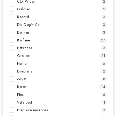
CLX Wipes
2
Geloren
2
Record
3
Dia Dog'n Cat
3
Delikan
3
Barf me
27
Petstages
3
Orbiloc
21
Hunter
6
Dragrattan
2
cdVet
8
Baron
14
Flexi
6
Vet's best
1
Precision microbes
3