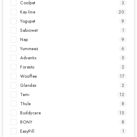
Coolpet
3
Kay-line
20
Yogupet
9
Sabiowet
1
Nap
9
Yummeez
6
Advantix
5
Foresto
2
Wooffee
17
Glandex
2
Tami
12
Thule
8
Buddycare
15
RONY
8
EasyPill
1