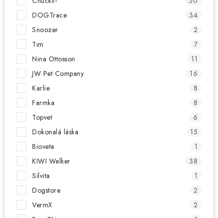
Chuckit!
50
DOGTrace
34
Snoozer
2
Tim
7
Nina Ottosson
11
JW Pet Company
16
Karlie
8
Farmka
8
Topvet
6
Dokonalá láska
15
Bioveta
1
KIWI Walker
38
Silvita
1
Dogstore
2
VermX
2