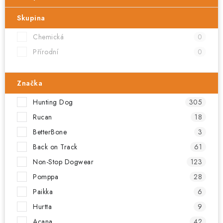
Skupina
Chemická
0
Přírodní
0
Značka
Hunting Dog
305
Rucan
18
BetterBone
3
Back on Track
61
Non-Stop Dogwear
123
Pomppa
28
Paikka
6
Hurtta
9
Acana
42