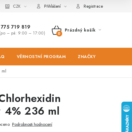
osobních údajů
CZK
Zásady použivání souboru cookies
Hodnocen
Přihlášení
Registrace
775 719 819
Prázdný košík
(po – pá: 9:00 – 17:00)
NÁKUPNÍ
KOŠÍK
AQ
VĚRNOSTNÍ PROGRAM
ZNAČKY
PRODEJNA
 ml
Chlorhexidin
 4% 236 ml
oceno
Podrobnosti hodnocení