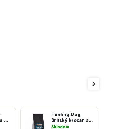
-
Hunting Dog
a z
Britský krocan s
 22
petrželkou pro
Skladem