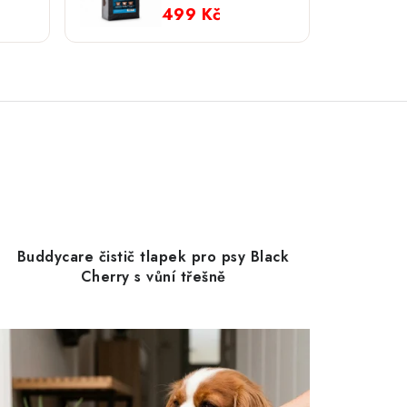
malá plemena; 2
499 Kč
kg
Buddycare čistič tlapek pro psy Black
Cherry s vůní třešně