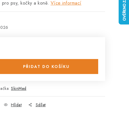
n pro psy, kočky a koně.
Více informací
2026
PŘIDAT DO KOŠÍKU
načka:
SkinMed
Hlídat
Sdílet