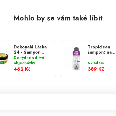
Mohlo by se vám také líbit
Dokonalá Láska
Tropiclean
24 - Šampon
šampon; na
alergie, svědění a
vlnitou srst 
Do týdne od tvé
podpora hojení
ml
objednávky
Skladem
100 ml
462 Kč
389 Kč