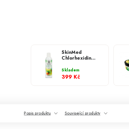
SkinMed
Chlorhexidin
Shampoo; 0,5%
236 ml
Skladem
399 Kč
Popis produktu
Související produkty