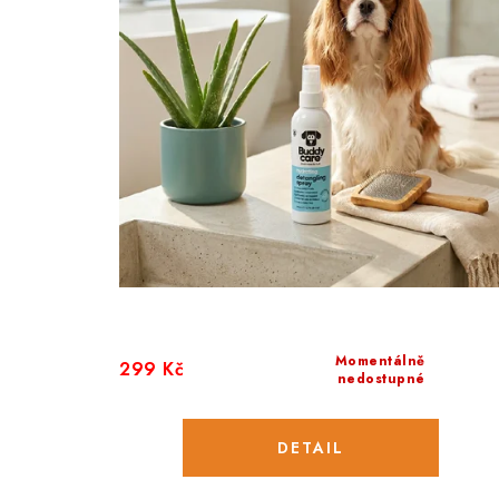
Momentálně
299 Kč
nedostupné