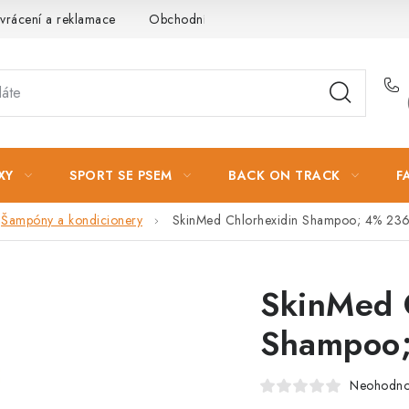
vrácení a reklamace
Obchodní podmínky
Podmínky ochrany 
XY
SPORT SE PSEM
BACK ON TRACK
F
Šampóny a kondicionery
SkinMed Chlorhexidin Shampoo; 4% 236
SkinMed 
Shampoo;
Neohodn