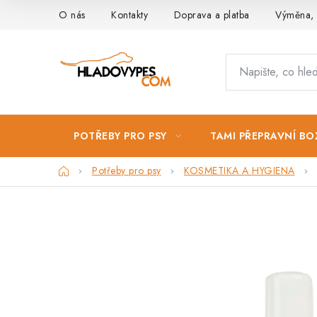
Přejít
O nás
Kontakty
Doprava a platba
Výměna, 
na
obsah
POTŘEBY PRO PSY
TAMI PŘEPRAVNÍ BO
Domů
Potřeby pro psy
KOSMETIKA A HYGIENA