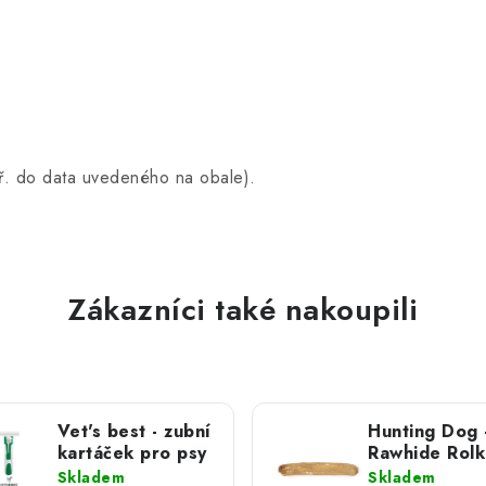
 (popř. do data uvedeného na obale).
Zákazníci také nakoupili
Vet's best - zubní
Hunting Dog 
kartáček pro psy
Rawhide Rolk
hovězí kůže;
Skladem
Skladem