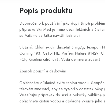
Popis produktu
Doporučeno k používání jako doplněk při probléme
přípravku SkinMed je mimo dezinfekčních a čistící
se Vašemu zvířátku navrátí lesk srsti.
Složení: Chlorhexidin diacetát 5 mg/g, Texapon
Corning 193, Cetiol HE, Parfém Nature 81429, Chl
FCF, Kyselina citrónová, Voda demineralizovaná
Způsob použití a dávkování:
Opláchněte důkladně zvíře teplou vodou. Šampón 
takovém množství, aby se vytvořilo dostatek pěny 
Vmasírujte přípravek do srsti a pokožky přibližně 
opláchněte čistou vodou a důkladně vysušte jeho sr