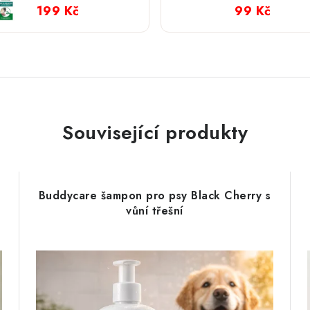
cm slaninová
199 Kč
99 Kč
Související produkty
Buddycare šampon pro psy Black Cherry s
vůní třešní