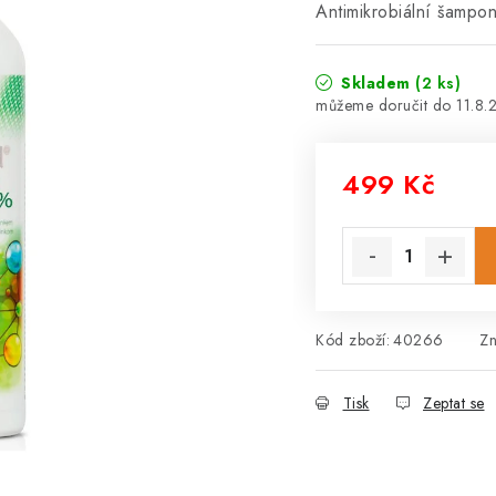
Antimikrobiální šampo
Skladem
(2 ks)
11.8.
499 Kč
Měrná cena:
Kód zboží:
40266
Z
Tisk
Zeptat se