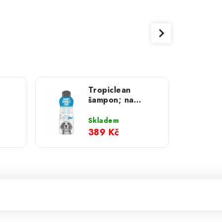
Tropiclean
šampon; na
473
krátkou srst s
podsadou pro
Skladem
psy 473 ml
389 Kč