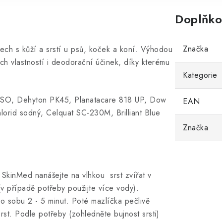
Doplňko
Značka
ch s kůží a srstí u psů, koček a koní. Výhodou
ch vlastností i deodorační účinek, díky kterému
Kategorie
 NSO, Dehyton PK45, Planatacare 818 UP, Dow
EAN
orid sodný, Celquat SC-230M, Brilliant Blue
Značka
SkinMed nanášejte na vlhkou srst zvířat v
(v případě potřeby použijte více vody).
po sobu 2 - 5 minut. Poté mazlíčka pečlivě
st. Podle potřeby (zohledněte bujnost srsti)