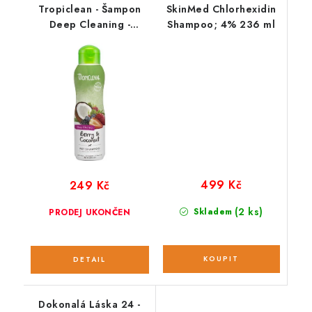
Tropiclean - Šampon
SkinMed Chlorhexidin
Deep Cleaning -
Shampoo; 4% 236 ml
hluboce čistící - ;355
ml
499 Kč
249 Kč
(2 ks)
Skladem
PRODEJ UKONČEN
Dokonalá Láska 24 -