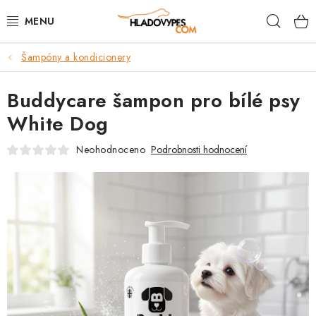
Přejít
Hleda
na
obsah
Šampóny a kondicionery
POTŘEBY PRO PSY
Buddycare šampon pro bílé psy
TAMI PŘEPRAVNÍ BOXY
White Dog
SPORT SE PSEM
Neohodnoceno
Podrobnosti hodnocení
BACK ON TRACK
FAQ
VĚRNOSTNÍ PROGRAM
ZNAČKY