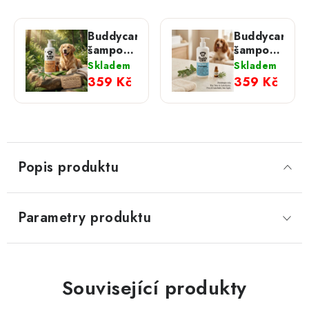
Buddycare
Buddycare
šampon
šampon
pro psy
pro psy
Skladem
Skladem
Flea &
Medi
359 Kč
359 Kč
Tick
Fresh s
proti
vůní Tea
blechám
Tree
a
klíšťatům
Popis produktu
Parametry produktu
Související produkty