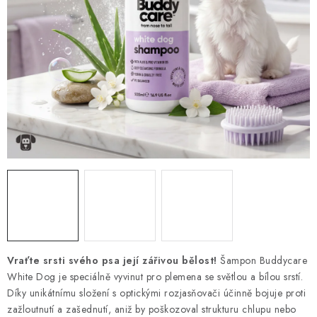
PRODEJNA
BLOG
SLUŽBY
VÝMĚNA, VRÁCENÍ A REKLAMACE
O nás
Kontakty
Doprava a platba
Výměna, vrácení a reklamace
Obchodní podmínky
Podmínky ochrany osobních údajů
Zásady použivání souboru cookies
Hodnocení obchodu
FAQ
Vraťte srsti svého psa její zářivou bělost!
Šampon Buddycare
White Dog je speciálně vyvinut pro plemena se světlou a bílou srstí.
Díky unikátnímu složení s optickými rozjasňovači účinně bojuje proti
zažloutnutí a zašednutí, aniž by poškozoval strukturu chlupu nebo