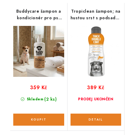
Buddycare šampon a
Tropiclean šampon; na
kondicionér pro psy
hustou srst s podsadou
2v1 s vůní kokosu
pro psy 473 ml
359 Kč
389 Kč
(2 ks)
Skladem
PRODEJ UKONČEN