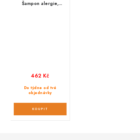
Šampon alergie,
svědění a podpora
hojení 100 ml
462 Kč
Do týdne od tvé
objednávky