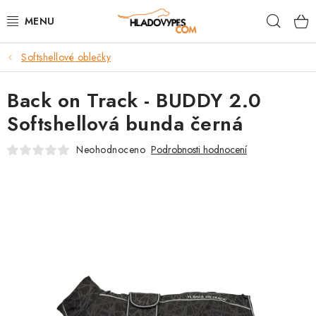
Přejít
Hleda
na
obsah
Softshellové oblečky
POTŘEBY PRO PSY
Back on Track - BUDDY 2.0
TAMI PŘEPRAVNÍ BOXY
Softshellová bunda černá
SPORT SE PSEM
Neohodnoceno
Podrobnosti hodnocení
BACK ON TRACK
FAQ
VĚRNOSTNÍ PROGRAM
ZNAČKY