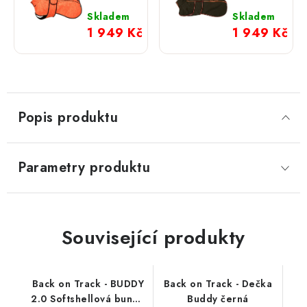
BUDDY
BUDDY
2.0
2.0
Skladem
Skladem
Softshellová
Softshellová
1 949 Kč
1 949 Kč
bunda
bunda
oranžová
khaki
Popis produktu
Parametry produktu
Související produkty
Back on Track - BUDDY
Back on Track - Dečka
2.0 Softshellová bunda
Buddy černá