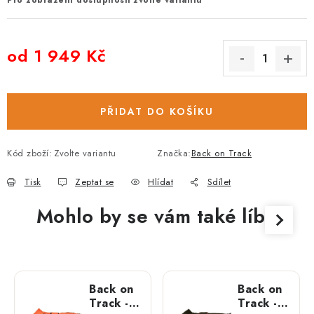
Pro zobrazení dostupnosti zvolte variantu
od
1 949 Kč
Měrná cena:
PŘIDAT DO KOŠÍKU
Kód zboží:
Zvolte variantu
Značka:
Back on Track
Tisk
Zeptat se
Hlídat
Sdílet
Mohlo by se vám také líbit
Back on
Back on
Track -
Track -