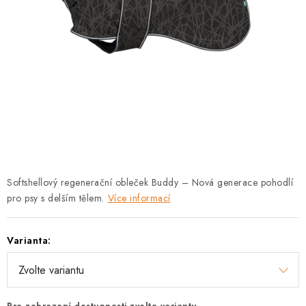
PRODEJNA
BLOG
SLUŽBY
VÝMĚNA, VRÁCENÍ A REKLAMACE
O nás
Kontakty
Doprava a platba
Výměna, vrácení a reklamace
Obchodní podmínky
Softshellový regenerační obleček Buddy – Nová generace pohodlí
Podmínky ochrany osobních údajů
pro psy s delším tělem.
Více informací
Zásady použivání souboru cookies
Hodnocení obchodu
FAQ
Varianta: