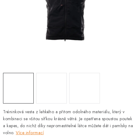
PRODEJNA
BLOG
SLUŽBY
VÝMĚNA, VRÁCENÍ A REKLAMACE
O nás
Kontakty
Doprava a platba
Výměna, vrácení a reklamace
Obchodní podmínky
Podmínky ochrany osobních údajů
Zásady použivání souboru cookies
Hodnocení obchodu
FAQ
Tréninková vesta z lehkého a přitom odolného materiálu, který v
kombinaci se všitou síťkou krásně větrá. Je opatřena spoustou poutek
a kapes, do nichž díky nepromastitelné látce můžete dát i pamlsky na
volno.
Více informací