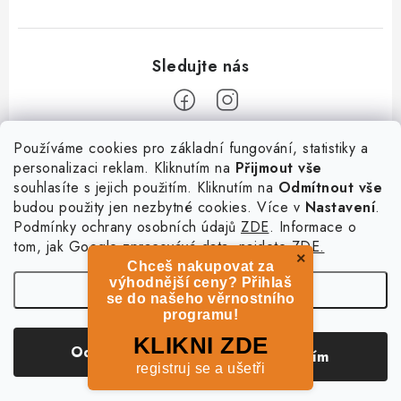
Z
Používáme cookies pro základní fungování, statistiky a
personalizaci reklam. Kliknutím na
Přijmout vše
á
souhlasíte s jejich použitím. Kliknutím na
Odmítnout vše
Informace
p
budou použity jen nezbytné cookies. Více v
Nastavení
.
a
Podmínky ochrany osobních údajů
ZDE
. Informace o
O nás
Služby
t
tom, jak Google zpracovává data, najdete
ZDE.
Kontakty
×
Chceš nakupovat za
í
PetExpert - pojištění psů
Doprava a platba
výhodnější ceny? Přihlaš
Nastavení
Pujčení paddleboardu a psí plovací vesty
se do našeho věrnostního
Výměna, vrácení a reklamace
programu!
Osobní odběr zboží - PRODEJNA
Obchodní podmínky
Copyright 2026
hladovypes.com
. Všechna práva vyhrazena.
Upravit nastavení
KLIKNI ZDE
Odmítnout
Souhlasím
cookies
Podmínky ochrany osobních údajů
registruj se a ušetři
Vytvořil Shoptet
Zásady použivání souboru cookies