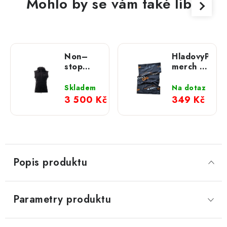
Mohlo by se vám také líbit
Non–
HladovyPes
stop
merch -
obedience
funkční
vesta
nákrčník
Skladem
Na dotaz
dámská
3 500 Kč
349 Kč
Popis produktu
Parametry produktu