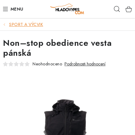
Přejít
Hleda
na
obsah
SPORT A VÝCVIK
POTŘEBY PRO PSY
Non–stop obedience vesta
TAMI PŘEPRAVNÍ BOXY
pánská
SPORT SE PSEM
Neohodnoceno
Podrobnosti hodnocení
BACK ON TRACK
FAQ
VĚRNOSTNÍ PROGRAM
ZNAČKY