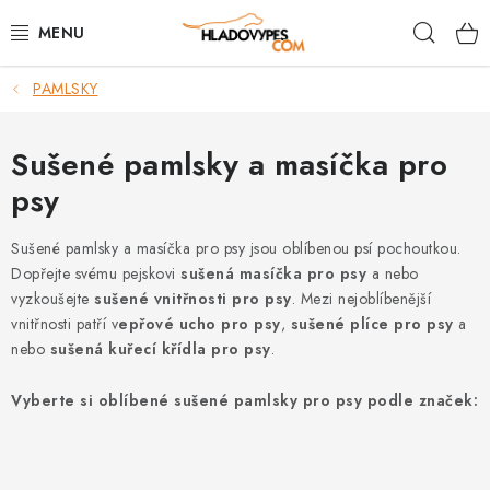
Přejít
Hleda
na
obsah
PAMLSKY
POTŘEBY PRO PSY
TAMI PŘEPRAVNÍ BOXY
Sušené pamlsky a masíčka pro
psy
SPORT SE PSEM
Sušené pamlsky a masíčka pro psy jsou oblíbenou psí pochoutkou.
BACK ON TRACK
Dopřejte svému pejskovi
sušená masíčka pro psy
a nebo
vyzkoušejte
sušené vnitřnosti pro psy
. Mezi nejoblíbenější
FAQ
vnitřnosti patří v
epřové ucho pro psy
,
sušené plíce pro psy
a
nebo
sušená kuřecí křídla pro psy
.
VĚRNOSTNÍ PROGRAM
Vyberte si oblíbené sušené pamlsky pro psy podle značek:
ZNAČKY