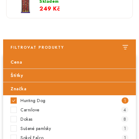
Skladem
249 Kč
FILTROVAT PRODUKTY
Cena
Štítky
Značka
Hunting Dog
1
Carnilove
4
Dokas
8
Sušené pamlsky
1
Sokol Falco
1