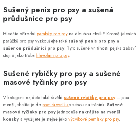
Sušený penis pro psy a sušená
průdušnice pro psy
Hledáte přírodní
pamlsky pro psy
na dlouhou chvíli? Kromě jeleních
parůžků pro psy vyzkoušejte také
sušený penis pro psy
a
sušenou průdušnici pro psy
. Tyto sušené vnitřnosti pejska zabaví
stejně jako třeba
hlavolam pro psy
.
Sušené rybičky pro psy a sušené
masové tyčinky pro psy
V kategorii najdete také skvělé
sušené rybičky pro psy
– jsou
menší, sbalíte je do
pamlskovníku
s sebou na trénink.
Sušené
masové tyčinky pro psy
jednoduše
nakrájíte na menší
kousky
a využijete je stejně jako
výcvikové pamlsky pro psy
.