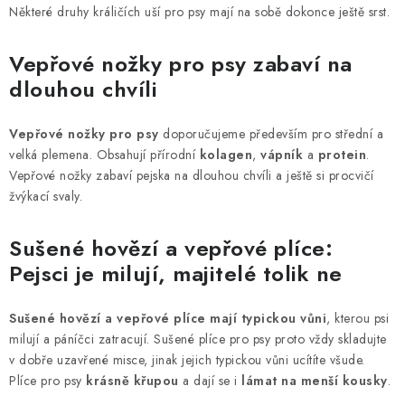
a
Některé druhy králičích uší pro psy mají na sobě dokonce ještě srst.
c
í
Vepřové nožky pro psy zabaví na
p
dlouhou chvíli
r
v
Vepřové nožky pro psy
doporučujeme především pro střední a
k
velká plemena. Obsahují přírodní
kolagen
,
vápník
a
protein
.
y
Vepřové nožky zabaví pejska na dlouhou chvíli a ještě si procvičí
v
žvýkací svaly.
ý
Sušené hovězí a vepřové plíce:
p
i
Pejsci je milují, majitelé tolik ne
s
u
Sušené hovězí a vepřové plíce mají typickou vůni
, kterou psi
milují a páníčci zatracují. Sušené plíce pro psy proto vždy skladujte
v dobře uzavřené misce, jinak jejich typickou vůni ucítíte všude.
Plíce pro psy
krásně křupou
a dají se i
lámat na menší kousky
.