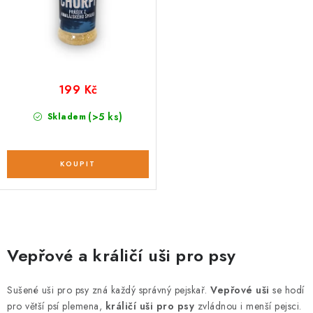
199 Kč
(>5 ks)
Skladem
O
v
Vepřové a králičí uši pro psy
l
á
Sušené uši pro psy zná každý správný pejskař.
Vepřové uši
se hodí
d
pro větší psí plemena,
králičí uši pro psy
zvládnou i menší pejsci.