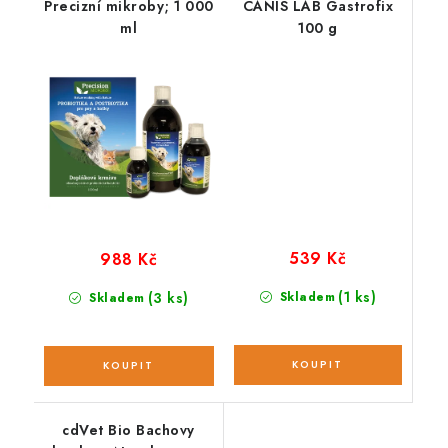
Precizní mikroby; 1 000
CANIS LAB Gastrofix
ml
100 g
539 Kč
988 Kč
(1 ks)
(3 ks)
Skladem
Skladem
cdVet Bio Bachovy