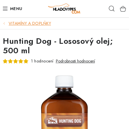
Přejít
Hleda
na
obsah
VITAMÍNY A DOPLŇKY
POTŘEBY PRO PSY
Hunting Dog - Lososový olej;
TAMI PŘEPRAVNÍ BOXY
500 ml
SPORT SE PSEM
1 hodnocení
Podrobnosti hodnocení
BACK ON TRACK
FAQ
VĚRNOSTNÍ PROGRAM
ZNAČKY