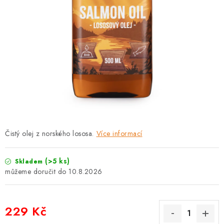
PRODEJNA
BLOG
SLUŽBY
VÝMĚNA, VRÁCENÍ A REKLAMACE
O nás
Kontakty
Doprava a platba
Výměna, vrácení a reklamace
Obchodní podmínky
Čistý olej z norského lososa.
Více informací
Podmínky ochrany osobních údajů
Zásady použivání souboru cookies
Hodnocení obchodu
(>5 ks)
Skladem
FAQ
10.8.2026
229 Kč
Měrná cena: