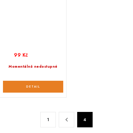
99 Kč
Momentálně nedostupné
O
S
1
4
t
v
r
l