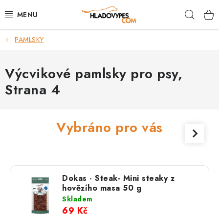
Přejít
Hleda
na
obsah
PAMLSKY
POTŘEBY PRO PSY
TAMI PŘEPRAVNÍ BOXY
Výcvikové pamlsky pro psy
,
Strana 4
SPORT SE PSEM
BACK ON TRACK
Vybráno pro vás
FAQ
VĚRNOSTNÍ PROGRAM
Dokas - Steak- Mini steaky z
hovězího masa 50 g
ZNAČKY
Skladem
69 Kč