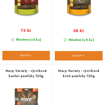
t
k
ů
t
ů
75 Kč
68 Kč
(>5 ks)
Skladem
(>5 ks)
Skladem
Marp Variety - výcvikové
Marp Variety - výcvikové
kachní pamlsky 120g
krůtí pamlsky 120g