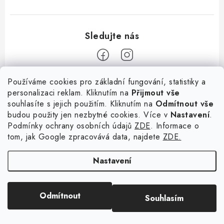
Z
Používáme cookies pro základní fungování, statistiky a
personalizaci reklam. Kliknutím na
Přijmout vše
á
souhlasíte s jejich použitím. Kliknutím na
Odmítnout vše
Informace
p
budou použity jen nezbytné cookies. Více v
Nastavení
.
a
Podmínky ochrany osobních údajů
ZDE
. Informace o
O nás
Služby
t
tom, jak Google zpracovává data, najdete
ZDE.
Kontakty
×
Chceš nakupovat za
í
PetExpert - pojištění psů
Doprava a platba
výhodnější ceny? Přihlaš
Nastavení
Pujčení paddleboardu a psí plovací vesty
se do našeho věrnostního
Výměna, vrácení a reklamace
programu!
Osobní odběr zboží - PRODEJNA
Obchodní podmínky
Copyright 2026
hladovypes.com
. Všechna práva vyhrazena.
Upravit nastavení
KLIKNI ZDE
Odmítnout
Souhlasím
cookies
Podmínky ochrany osobních údajů
registruj se a ušetři
Vytvořil Shoptet
Zásady použivání souboru cookies