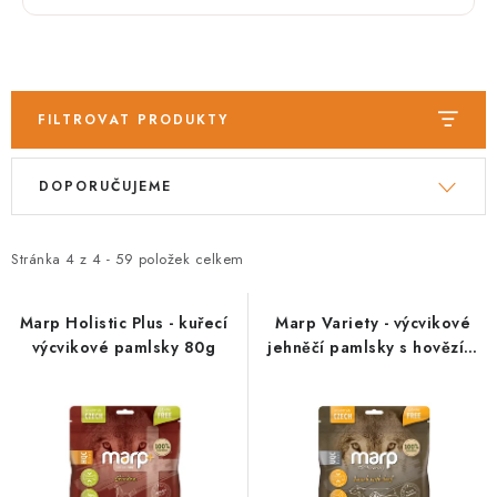
PRODEJNA
BLOG
SLUŽBY
FILTROVAT PRODUKTY
V
Ř
VÝMĚNA, VRÁCENÍ A REKLAMACE
DOPORUČUJEME
ý
a
p
z
O nás
Kontakty
Doprava a platba
i
e
Stránka
4
z
4
-
59
položek celkem
Výměna, vrácení a reklamace
Obchodní podmínky
s
n
Podmínky ochrany osobních údajů
p
í
Marp Holistic Plus - kuřecí
Marp Variety - výcvikové
Zásady použivání souboru cookies
Hodnocení obchodu
výcvikové pamlsky 80g
jehněčí pamlsky s hovězím
r
p
120g
FAQ
o
r
d
o
u
d
k
u