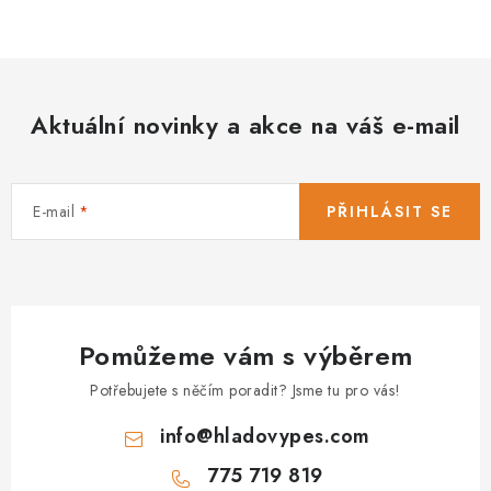
á
á
n
d
k
a
o
c
v
Aktuální novinky a akce na váš e-mail
í
á
p
n
r
í
E-mail
PŘIHLÁSIT SE
v
k
y
v
ý
Pomůžeme vám s výběrem
p
i
Potřebujete s něčím poradit? Jsme tu pro vás!
s
info
@
hladovypes.com
u
775 719 819