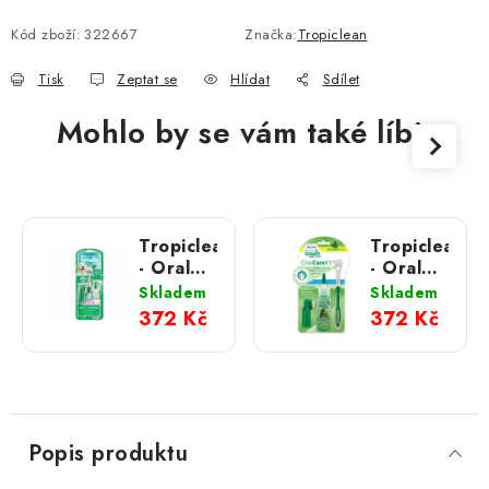
Měrná cena:
Kód zboží:
322667
Značka:
Tropiclean
Tisk
Zeptat se
Hlídat
Sdílet
Mohlo by se vám také líbit
Tropiclean
Tropiclean
- Oral
- Oral
Kit - gel
Kit S -
Skladem
Skladem
s
gel s
372 Kč
372 Kč
kartáčky
kartáčky
- pro
- pro
štěňata -
psy - 59
59 ml
ml
Popis produktu