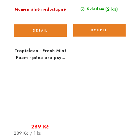
(2 ks)
Skladem
Momentálně nedostupné
Tropiclean - Fresh Mint
Foam - pěna pro psy -
133 ml
289 Kč
Měrná
289 Kč / 1 ks
cena: