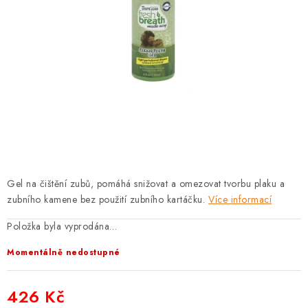
PRODEJNA
BLOG
SLUŽBY
VÝMĚNA, VRÁCENÍ A REKLAMACE
O nás
Kontakty
Doprava a platba
Výměna, vrácení a reklamace
Obchodní podmínky
Gel na čištění zubů, pomáhá snižovat a omezovat tvorbu plaku a
Podmínky ochrany osobních údajů
zubního kamene bez použití zubního kartáčku.
Více informací
Zásady použivání souboru cookies
Hodnocení obchodu
Položka byla vyprodána…
FAQ
Momentálně nedostupné
426 Kč