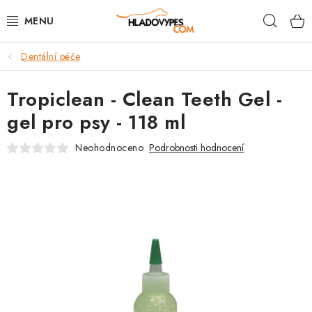
Přejít
Hleda
na
obsah
Dentální péče
POTŘEBY PRO PSY
Tropiclean - Clean Teeth Gel -
TAMI PŘEPRAVNÍ BOXY
gel pro psy - 118 ml
SPORT SE PSEM
Neohodnoceno
Podrobnosti hodnocení
BACK ON TRACK
FAQ
VĚRNOSTNÍ PROGRAM
ZNAČKY