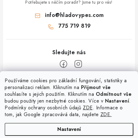
Potřebujete s něčím poradit? Jsme tu pro vás!
info
@
hladovypes.com
775 719 819
Z
Používáme cookies pro základní fungování, statistiky a
personalizaci reklam. Kliknutím na
Přijmout vše
á
souhlasíte s jejich použitím. Kliknutím na
Odmítnout vše
Informace
p
budou použity jen nezbytné cookies. Více v
Nastavení
.
a
Podmínky ochrany osobních údajů
ZDE
. Informace o
O nás
Služby
t
tom, jak Google zpracovává data, najdete
ZDE.
Kontakty
í
PetExpert - pojištění psů
Doprava a platba
Nastavení
Pujčení paddleboardu a psí plovací vesty
Výměna, vrácení a reklamace