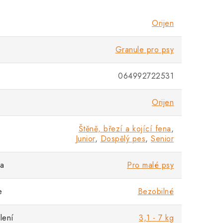
Orijen
Granule pro psy
064992722531
Orijen
Štěně, březí a kojící fena
,
Junior
,
Dospělý pes
,
Senior
sa
Pro malé psy
e
Bezobilné
lení
3,1 - 7 kg