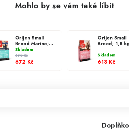
Mohlo by se vám také líbit
Orijen Small
Orijen Small
Breed Marine;
Breed; 1,8 k
1,8 kg
Skladem
Skladem
690 Kč
672 Kč
613 Kč
Doplňko