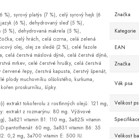
Značka
 %), syrový platýs (7 %), celý syrový hejk (6
 jazyk (6 %), dehydrovaný sleď (5 %),
a (5 %), dehydrovaná makrela (5 %),
Kategorie
očka, celý hrách, celá cizrna, celá zelená
icový olej, olej ze sledě (2 %), celé fazole
EAN
a, celá čerstvá máslová dýně, celá čerstvá dýně,
rstvá mrkev, celé čerstvé hrušky, celá čerstvá
Značka
ty červené řepy, čerstvá kapusta, čerstvý špenát,
celé plody muchovníku olšolistého, kurkuma,
Věk psa
 kořen proskurníku, šípky.
Velikost p
extrakt tokoferolu z rostlinných olejů: 121 mg,
y: extrakt z rozmarýnu: 80 mg. Výživové
Specifikac
), 3a821 vitamin B1: 110 mg, 3a825i vitamin
D-pantothenát: 60 mg, 3a831 vitamin B6: 35
B12: 0,2 mg, 3a700 vitamin E: 500 IU.
Velikost ba