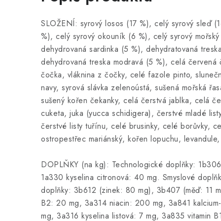
SLOŽENÍ: syrový losos (17 %), celý syrový sleď (16
%), celý syrový okouník (6 %), celý syrový mořský
dehydrovaná sardinka (5 %), dehydratovaná tresk
dehydrovaná treska modravá (5 %), celá červená č
čočka, vláknina z čočky, celé fazole pinto, slunečn
navy, syrová slávka zelenoústá, sušená mořská řas
sušený kořen čekanky, celá čerstvá jablka, celá če
cuketa, juka (yucca schidigera), čerstvé mladé lis
čerstvé listy tuřínu, celé brusinky, celé borůvky, 
ostropestřec mariánský, kořen lopuchu, levandule,
DOPLŇKY (na kg): Technologické doplňky: 1b306(i) 
1a330 kyselina citronová: 40 mg. Smyslové doplňk
doplňky: 3b612 (zinek: 80 mg), 3b407 (měď: 11 mg
B2: 20 mg, 3a314 niacin: 200 mg, 3a841 kalcium-
mg, 3a316 kyselina listová: 7 mg, 3a835 vitamin 