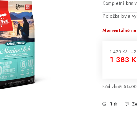
Kompletní krmi
Položka byla 
Momentálně ne
1 420 Kč
–2
1 383 K
Měrná cena
Kód zboží:
51400
Tisk
Ze