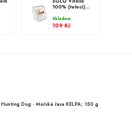
zem
SOLO Vitello
100% (telecí)
);
vanička; 300 g
5 g
Skladem
109 Kč
Hunting Dog - Mořská řasa KELPA; 150 g