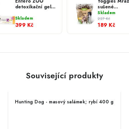
Entero ZOO
Yoggies Mra
detoxikační gel;
sušené
tuba 100 g
(lyofilizované
Skladem
krůtí maso 8
Skladem
227 Kč
399 Kč
189 Kč
Související produkty
Hunting Dog - masový salámek; rybí 400 g