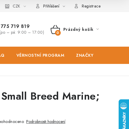
osobních údajů
CZK
Zásady použivání souboru cookies
Hodnocen
Přihlášení
Registrace
775 719 819
Prázdný košík
(po – pá: 9:00 – 17:00)
NÁKUPNÍ
KOŠÍK
AQ
VĚRNOSTNÍ PROGRAM
ZNAČKY
PRODEJNA
 Small Breed Marine;
eohodnoceno
Podrobnosti hodnocení