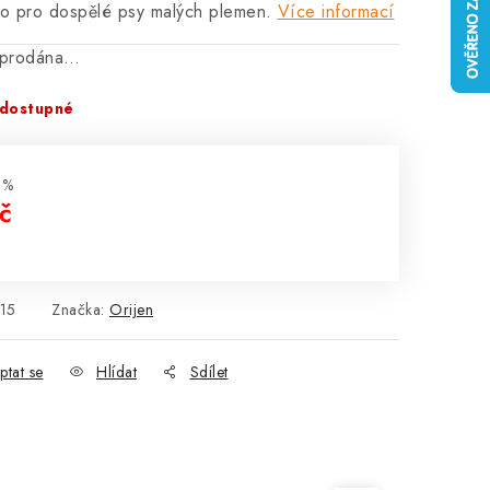
vo pro dospělé psy malých plemen.
Více informací
vyprodána…
dostupné
 %
č
:
15
Značka:
Orijen
ptat se
Hlídat
Sdílet