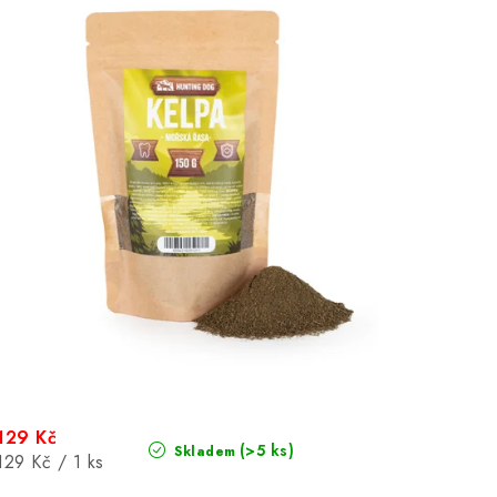
129 Kč
(>5 ks)
Skladem
Měrná
129 Kč / 1 ks
cena: