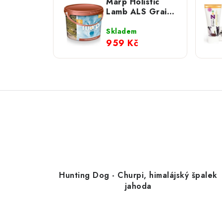
Marp Holistic
Lamb ALS Grain
Free; 4 kg
Skladem
959 Kč
Hunting Dog - Churpi, himalájský špalek
jahoda