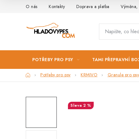
Přejít
O nás
Kontakty
Doprava a platba
Výměna, 
na
obsah
POTŘEBY PRO PSY
TAMI PŘEPRAVNÍ BO
Domů
Potřeby pro psy
KRMIVO
Granule pro psy
2 %