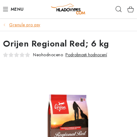
Přejít
Hleda
na
obsah
Granule pro psy
POTŘEBY PRO PSY
Orijen Regional Red; 6 kg
TAMI PŘEPRAVNÍ BOXY
Neohodnoceno
Podrobnosti hodnocení
SPORT SE PSEM
BACK ON TRACK
FAQ
VĚRNOSTNÍ PROGRAM
ZNAČKY