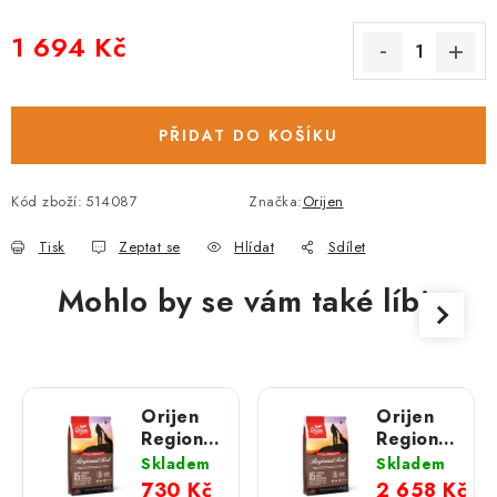
1 694 Kč
Měrná cena:
PŘIDAT DO KOŠÍKU
Kód zboží:
514087
Značka:
Orijen
Tisk
Zeptat se
Hlídat
Sdílet
Mohlo by se vám také líbit
Orijen
Orijen
Regional
Regional
Red; 2
Red;
Skladem
Skladem
kg
11,4 kg
730 Kč
2 658 Kč