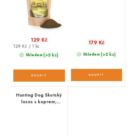
129 Kč
179 Kč
Měrná
129 Kč / 1 ks
cena:
(>5 ks)
Skladem
(>5 ks)
Skladem
Hunting Dog Skotský
losos s koprem;
vzorek 100 g