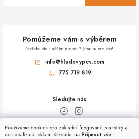
Pomůžeme vám s výběrem
Potřebujete s něčím poradit? Jsme tu pro vás!
info
@
hladovypes.com
775 719 819
Z
Používáme cookies pro základní fungování, statistiky a
personalizaci reklam. Kliknutím na
Přijmout vše
á