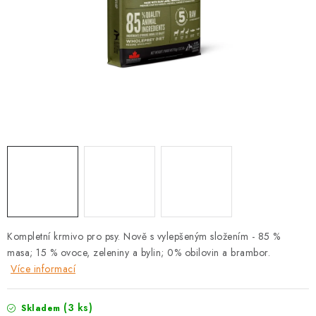
PRODEJNA
BLOG
SLUŽBY
VÝMĚNA, VRÁCENÍ A REKLAMACE
O nás
Kontakty
Doprava a platba
Výměna, vrácení a reklamace
Obchodní podmínky
Podmínky ochrany osobních údajů
Zásady použivání souboru cookies
Hodnocení obchodu
Kompletní krmivo pro psy. Nově s vylepšeným složením - 85 %
FAQ
masa; 15 % ovoce, zeleniny a bylin; 0% obilovin a brambor.
Více informací
(3 ks)
Skladem