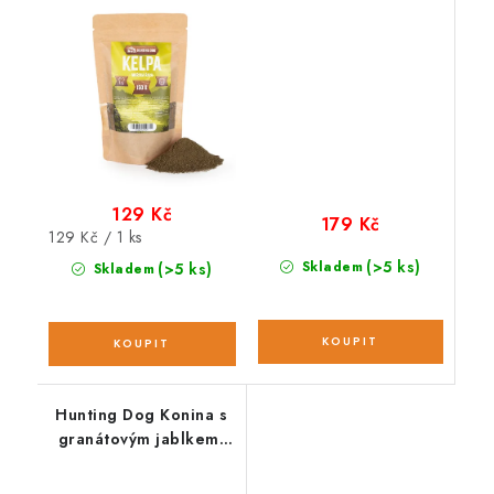
129 Kč
179 Kč
Měrná
129 Kč / 1 ks
cena:
(>5 ks)
Skladem
(>5 ks)
Skladem
Hunting Dog Konina s
granátovým jablkem;
12 kg