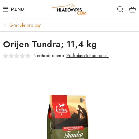
Přejít
Hleda
na
obsah
Granule pro psy
POTŘEBY PRO PSY
Orijen Tundra; 11,4 kg
TAMI PŘEPRAVNÍ BOXY
Neohodnoceno
Podrobnosti hodnocení
SPORT SE PSEM
BACK ON TRACK
FAQ
VĚRNOSTNÍ PROGRAM
ZNAČKY