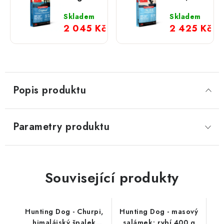
11,4 kg
11,4 kg
Skladem
Skladem
2 045 Kč
2 425 Kč
Popis produktu
Parametry produktu
Související produkty
Hunting Dog - Churpi,
Hunting Dog - masový
himalájský špalek
salámek; rybí 400 g