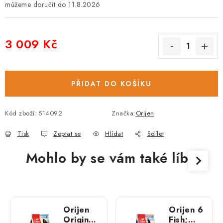
11.8.2026
3 009 Kč
Měrná cena:
PŘIDAT DO KOŠÍKU
Kód zboží:
514092
Značka:
Orijen
Tisk
Zeptat se
Hlídat
Sdílet
Mohlo by se vám také líbit
Orijen
Orijen 6
Original;
Fish;