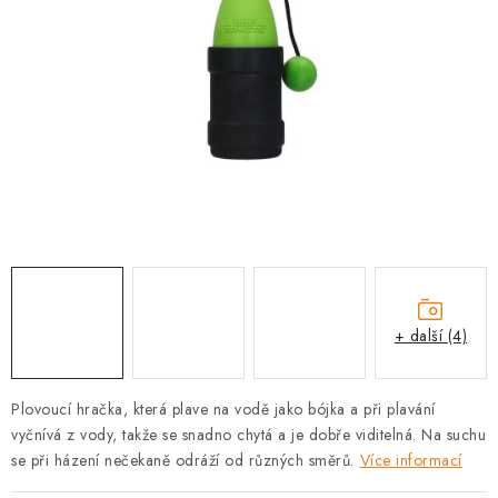
PRODEJNA
BLOG
SLUŽBY
VÝMĚNA, VRÁCENÍ A REKLAMACE
O nás
Kontakty
Doprava a platba
Výměna, vrácení a reklamace
Obchodní podmínky
Podmínky ochrany osobních údajů
+ další (4)
Zásady použivání souboru cookies
Hodnocení obchodu
FAQ
Plovoucí hračka, která plave na vodě jako bójka a při plavání
vyčnívá z vody, takže se snadno chytá a je dobře viditelná. Na suchu
se při házení nečekaně odráží od různých směrů.
Více informací