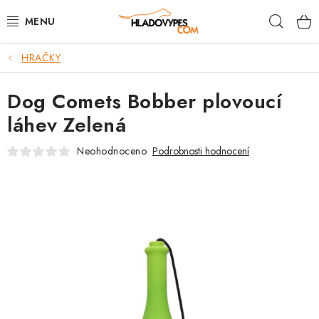
Přejít
Hleda
na
obsah
HRAČKY
POTŘEBY PRO PSY
Dog Comets Bobber plovoucí
TAMI PŘEPRAVNÍ BOXY
láhev Zelená
SPORT SE PSEM
Neohodnoceno
Podrobnosti hodnocení
BACK ON TRACK
FAQ
VĚRNOSTNÍ PROGRAM
ZNAČKY