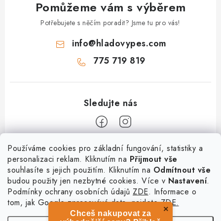
Pomůžeme vám s výběrem
Potřebujete s něčím poradit? Jsme tu pro vás!
info
@
hladovypes.com
775 719 819
Z
Používáme cookies pro základní fungování, statistiky a
personalizaci reklam. Kliknutím na
Přijmout vše
á
souhlasíte s jejich použitím. Kliknutím na
Odmítnout vše
Informace
p
budou použity jen nezbytné cookies. Více v
Nastavení
.
a
Podmínky ochrany osobních údajů
ZDE
. Informace o
O nás
Služby
t
tom, jak Google zpracovává data, najdete
ZDE.
Kontakty
×
Chceš nakupovat za
í
PetExpert - pojištění psů