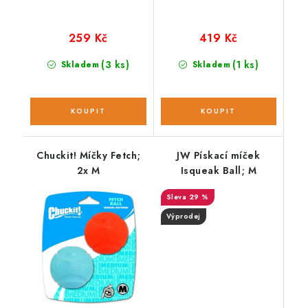
259 Kč
419 Kč
(3 ks)
(1 ks)
Skladem
Skladem
Chuckit! Míčky Fetch;
JW Pískací míček
2x M
Isqueak Ball; M
29 %
Výprodej