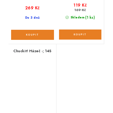
119 Kč
269 Kč
169 Kč
(1 ks)
Skladem
Do 3 dnů
Chuckit! Házeč -; 14S