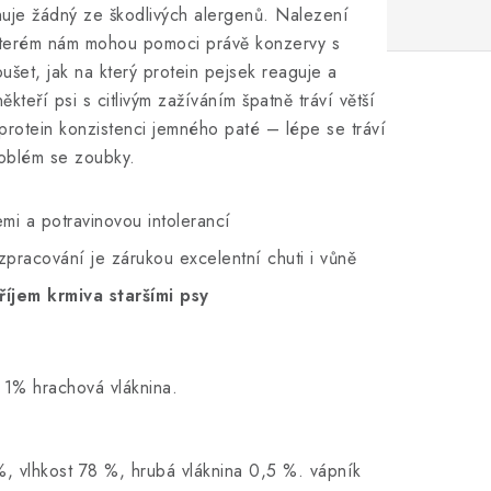
uje žádný ze škodlivých alergenů. Nalezení
 kterém nám mohou pomoci právě konzervy s
et, jak na který protein pejsek reaguje a
kteří psi s citlivým zažíváním špatně tráví větší
oprotein konzistenci jemného paté – lépe se tráví
problém se zoubky.
emi a potravinovou intolerancí
zpracování je zárukou excelentní chuti i vůně
říjem krmiva staršími psy
, 1% hrachová vláknina.
%, vlhkost 78 %, hrubá vláknina 0,5 %. vápník