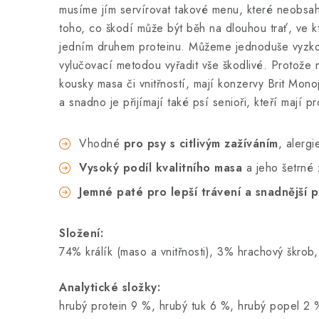
musíme jím servírovat takové menu, které neobsah
toho, co škodí může být běh na dlouhou trať, ve
jedním druhem proteinu. Můžeme jednoduše vyzkouš
vylučovací metodou vyřadit vše škodlivé. Protože ně
kousky masa či vnitřností, mají konzervy Brit Mon
a snadno je přijímají také psí senioři, kteří mají 
Vhodné
pro psy s citlivým zažíváním
, alergi
Vysoký podíl kvalitního masa
a jeho šetrné 
Jemné paté pro lepší trávení a snadnější p
Složení:
74% králík (maso a vnitřnosti), 3% hrachový škrob
Analytické složky:
hrubý protein 9 %, hrubý tuk 6 %, hrubý popel 2 