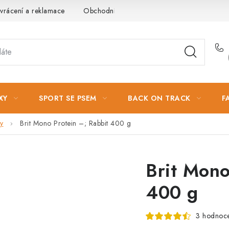
vrácení a reklamace
Obchodní podmínky
Podmínky ochrany 
XY
SPORT SE PSEM
BACK ON TRACK
F
y
Brit Mono Protein –; Rabbit 400 g
Brit Mono
400 g
3 hodnoc