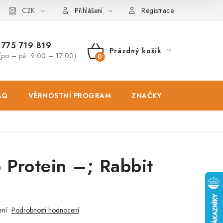
osobních údajů
CZK
Zásady použivání souboru cookies
Hodnocen
Přihlášení
Registrace
775 719 819
Prázdný košík
(po – pá: 9:00 – 17:00)
NÁKUPNÍ
KOŠÍK
AQ
VĚRNOSTNÍ PROGRAM
ZNAČKY
PRODEJNA
 Protein –; Rabbit
ení
Podrobnosti hodnocení