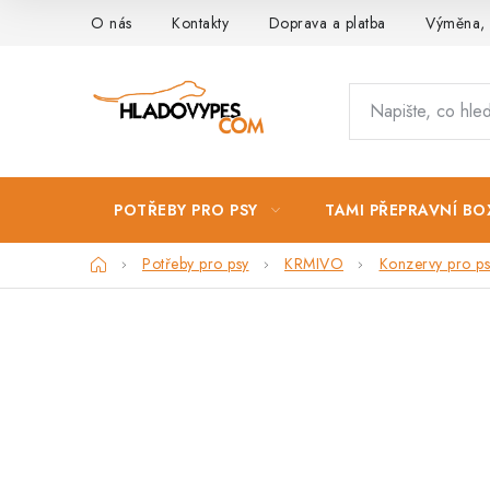
Přejít
O nás
Kontakty
Doprava a platba
Výměna, 
na
obsah
POTŘEBY PRO PSY
TAMI PŘEPRAVNÍ BO
Domů
Potřeby pro psy
KRMIVO
Konzervy pro ps