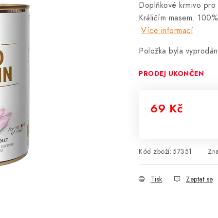
Doplňkové krmivo pro 
Králičím masem.
100% 
Více informací
Položka byla vyprodá
PRODEJ UKONČEN
69 Kč
Měrná cena:
Kód zboží:
57351
Zn
Tisk
Zeptat se