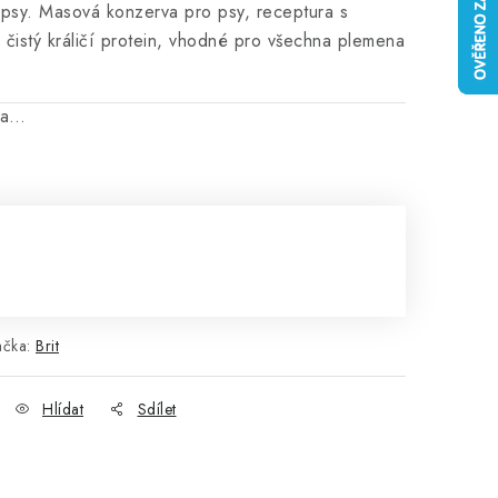
psy. Masová konzerva pro psy, receptura s
čistý králičí protein, vhodné pro všechna plemena
na…
ačka:
Brit
Hlídat
Sdílet