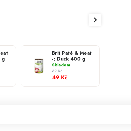
Meat
Brit Paté & Meat
 g
-; Duck 400 g
Skladem
69 Kč
49 Kč