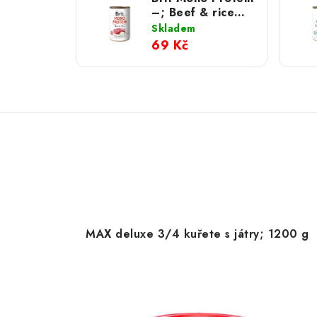
–; Beef & rice
400 g
Skladem
69 Kč
MAX deluxe 3/4 kuřete s játry; 1200 g