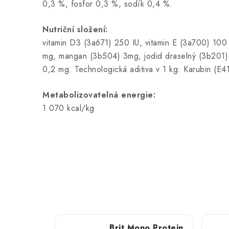
0,3 %, fosfor 0,3 %, sodík 0,4 %.
Nutriční složení:
vitamin D3 (3a671) 250 IU, vitamin E (3a700) 10
mg, mangan (3b504) 3mg, jodid draselný (3b201)
0,2 mg. Technologická aditiva v 1 kg: Karubin (E
Metabolizovatelná energie:
1 070 kcal/kg
Brit Mono Protein