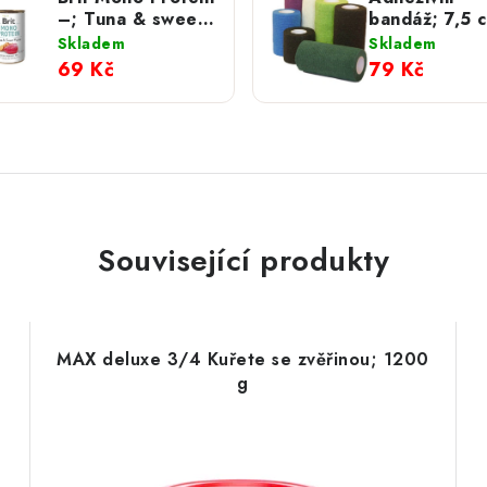
–; Tuna & sweet
bandáž; 7,5 
Potato 400 g
4,5 m
Skladem
Skladem
69 Kč
79 Kč
Související produkty
MAX deluxe 3/4 Kuřete se zvěřinou; 1200
g