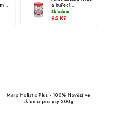
cm x
a kuřecí
svalovina; 400 g
Skladem
95 Kč
Marp Holistic Plus - 100% Hovězí ve
sklenici pro psy 200g