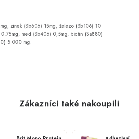
0 mg, zinek (3b606) 15mg, železo (3b106) 10
 0,75mg, med (3b406) 0,5mg, biotin (3a880)
410) 5 000 mg.
Zákazníci také nakoupili
Brit Mono Protein
Adhezivní