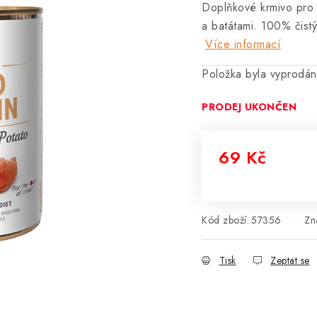
Doplňkové krmivo pro 
a batátami. 100% čist
Více informací
Položka byla vyprodá
PRODEJ UKONČEN
69 Kč
Měrná cena:
Kód zboží:
57356
Zn
Tisk
Zeptat se