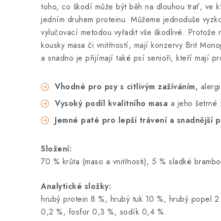
toho, co škodí může být běh na dlouhou trať, ve
jedním druhem proteinu. Můžeme jednoduše vyzkouš
vylučovací metodou vyřadit vše škodlivé. Protože ně
kousky masa či vnitřností, mají konzervy Brit Mon
a snadno je přijímají také psí senioři, kteří mají 
Vhodné pro psy s citlivým zažíváním,
alerg
Vysoký podíl kvalitního masa
a jeho šetrné 
Jemné paté pro lepší trávení a snadnější p
Složení:
70 % krůta (maso a vnitřnosti), 5 % sladké brambo
Analytické složky:
hrubý protein 8 %, hrubý tuk 10 %, hrubý popel 2
0,2 %, fosfor 0,3 %, sodík 0,4 %.