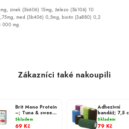
0 mg, zinek (3b606) 15mg, železo (3b106) 10
,75mg, med (3b406) 0,5mg, biotin (3a880) 0,2
 5 000 mg.
Zákazníci také nakoupili
Brit Mono Protein
Adhezivní
–; Tuna & sweet
bandáž; 7,5 
Potato 400 g
4,5 m
Skladem
Skladem
69 Kč
79 Kč