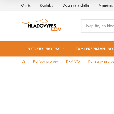
Přejít
O nás
Kontakty
Doprava a platba
Výměna, 
na
obsah
POTŘEBY PRO PSY
TAMI PŘEPRAVNÍ BO
Domů
Potřeby pro psy
KRMIVO
Konzervy pro ps