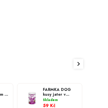
FARMKA DOG
cm x
kusy jater v
hovězím; 400 g
Skladem
59 Kč