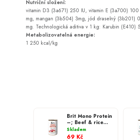
Nutriční složení:
vitamin D3 (3a671) 250 IU, vitamin E (3a700) 10
mg, mangan (3b504) 3mg, jód draselný (3b201) 0
mg. Technologická aditiva v 1 kg: Karubin (E410)
Metabolizovatelná energie:
1 250 kcal/kg
Brit Mono Protein
–; Beef & rice
400 g
Skladem
69 Kč