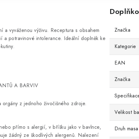
Doplňko
Značka
tní a vyváženou výživu. Receptura s obsahem
ií a potravinové intolerance. Ideální doplněk ke
kutiny.
Kategorie
EAN
Značka
VANTŮ A BARVIV
Specifikac
 orgány z jednoho živočišného zdroje.
Velikost ba
 nebo přímo s alergií, v bříšku jako v bavlnce,
Druh masa
uje žádný ze škodlivých alergenů. Nalezení