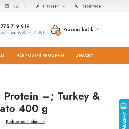
osobních údajů
CZK
Zásady použivání souboru cookies
Hodnocen
Přihlášení
Registrace
775 719 819
Prázdný košík
(po – pá: 9:00 – 17:00)
NÁKUPNÍ
KOŠÍK
AQ
VĚRNOSTNÍ PROGRAM
ZNAČKY
PRODEJNA
 Protein –; Turkey &
tato 400 g
ní
Podrobnosti hodnocení