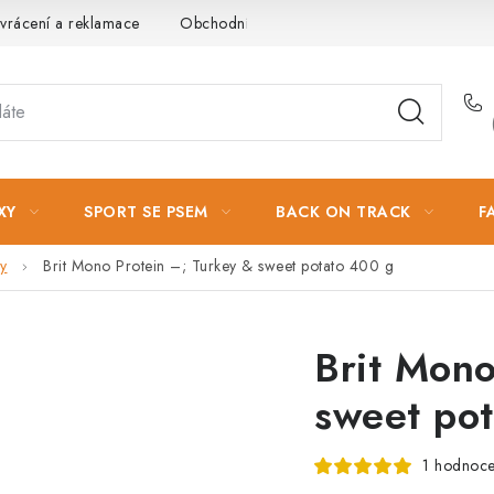
vrácení a reklamace
Obchodní podmínky
Podmínky ochrany 
XY
SPORT SE PSEM
BACK ON TRACK
F
y
Brit Mono Protein –; Turkey & sweet potato 400 g
Brit Mono
sweet po
1 hodnoce