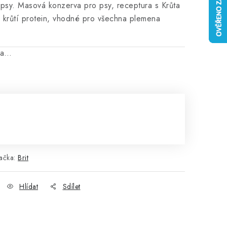
psy. Masová konzerva pro psy, receptura s Krůta
ý krůtí protein, vhodné pro všechna plemena
na…
ačka:
Brit
Hlídat
Sdílet