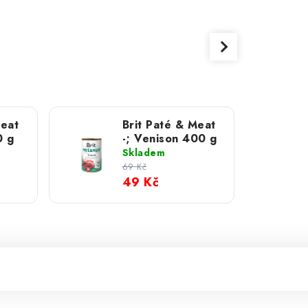
Meat
Brit Paté & Meat
0 g
-; Venison 400 g
Skladem
69 Kč
49 Kč