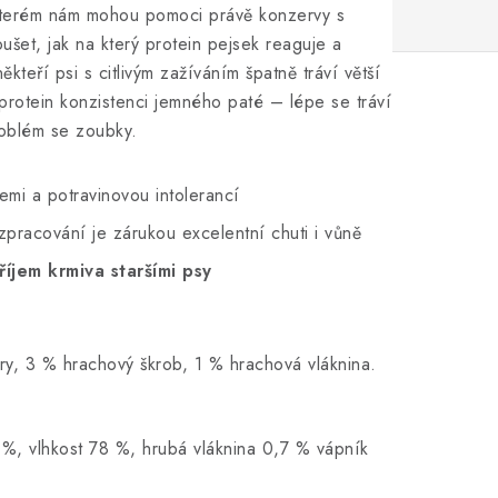
 kterém nám mohou pomoci právě konzervy s
et, jak na který protein pejsek reaguje a
kteří psi s citlivým zažíváním špatně tráví větší
oprotein konzistenci jemného paté – lépe se tráví
problém se zoubky.
iemi a potravinovou intolerancí
zpracování je zárukou excelentní chuti i vůně
říjem krmiva staršími psy
ry, 3 % hrachový škrob, 1 % hrachová vláknina.
 %, vlhkost 78 %, hrubá vláknina 0,7 % vápník