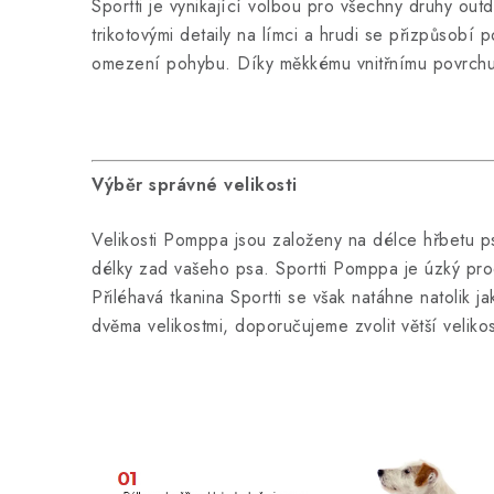
Sportti je vynikající volbou pro všechny druhy outdo
trikotovými detaily na límci a hrudi se přizpůsobí
omezení pohybu. Díky měkkému vnitřnímu povrchu
Výběr správné velikosti
Velikosti Pomppa jsou založeny na délce hřbetu ps
délky zad vašeho psa. Sportti Pomppa je úzký pro
Přiléhavá tkanina Sportti se však natáhne natolik j
dvěma velikostmi, doporučujeme zvolit větší veliko