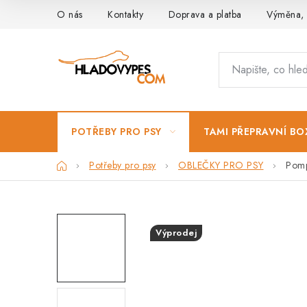
Přejít
O nás
Kontakty
Doprava a platba
Výměna, 
na
obsah
POTŘEBY PRO PSY
TAMI PŘEPRAVNÍ BO
Domů
Potřeby pro psy
OBLEČKY PRO PSY
Pomp
Výprodej