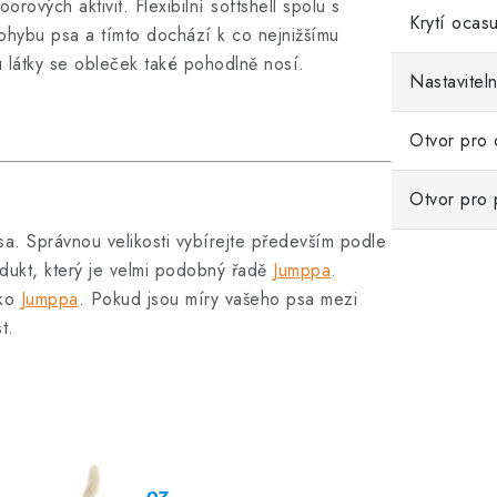
orových aktivit. Flexibilní softshell spolu s
Krytí ocas
 pohybu psa a tímto dochází k co nejnižšímu
 látky se obleček také pohodlně nosí.
Nastavitel
Otvor pro 
Otvor pro 
a. Správnou velikosti vybírejte především podle
dukt, který je velmi podobný řadě
Jumppa
.
ako
Jumppa
. Pokud jsou míry vašeho psa mezi
st.