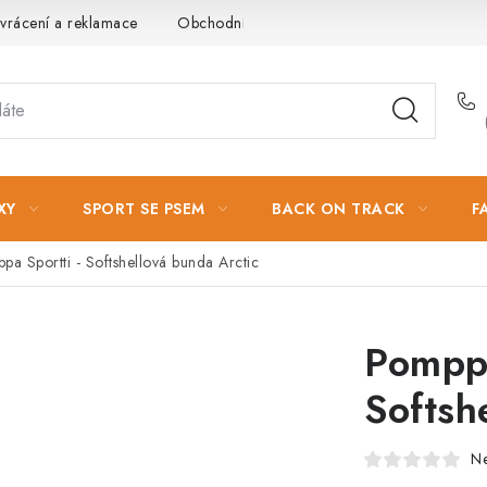
vrácení a reklamace
Obchodní podmínky
Podmínky ochrany 
XY
SPORT SE PSEM
BACK ON TRACK
F
pa Sportti - Softshellová bunda Arctic
Pomppa
Softsh
N