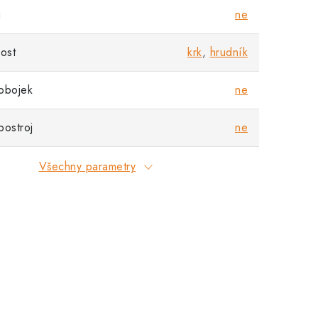
u
ne
nost
krk
,
hrudník
obojek
ne
postroj
ne
Všechny parametry