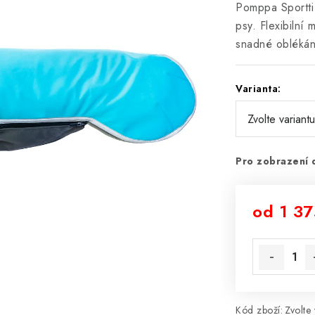
Pomppa Sportti 
psy. Flexibilní 
snadné oblékán
Varianta:
Pro zobrazení 
od
1 37
Měrná cena
Kód zboží:
Zvolte 