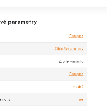
vé parametry
Pomppa
Oblečky pro psy
Zvolte variantu
Pomppa
modrá
a nohy
ne