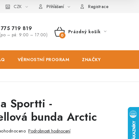
osobních údajů
CZK
Zásady použivání souboru cookies
Hodnocen
Přihlášení
Registrace
775 719 819
Prázdný košík
(po – pá: 9:00 – 17:00)
NÁKUPNÍ
KOŠÍK
AQ
VĚRNOSTNÍ PROGRAM
ZNAČKY
PRODEJNA
 Sportti -
ellová bunda Arctic
eohodnoceno
Podrobnosti hodnocení