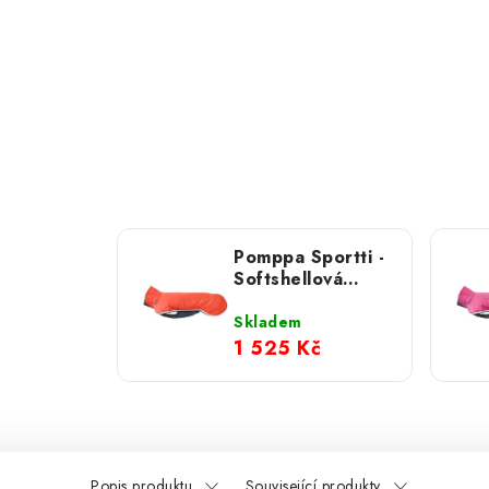
Pomppa Sportti -
Softshellová
bunda Habanero
Skladem
1 525 Kč
Popis produktu
Související produkty