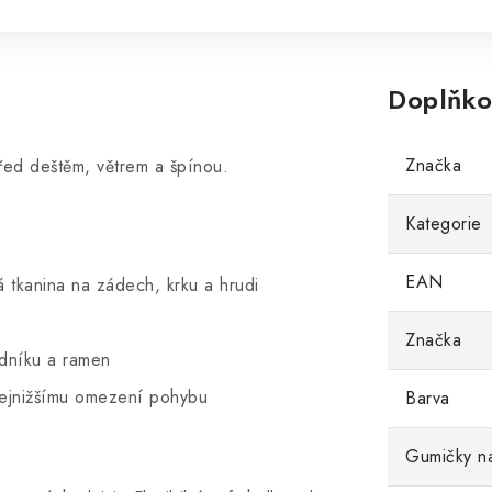
Doplňko
Značka
před deštěm, větrem a špínou.
Kategorie
EAN
á tkanina na zádech, krku a hrudi
Značka
udníku a ramen
nejnižšímu omezení pohybu
Barva
u
Gumičky n