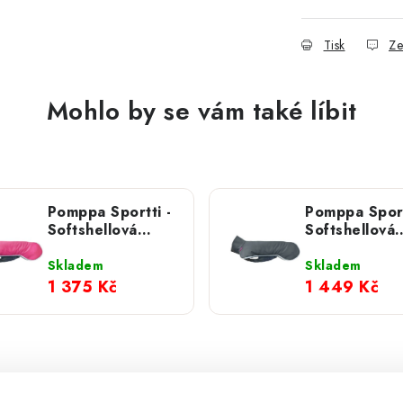
Tisk
Ze
Mohlo by se vám také líbit
Pomppa Sportti -
Pomppa Sport
Softshellová
Softshellová
bunda Pink
bunda Graph
Skladem
Skladem
1 375 Kč
1 449 Kč