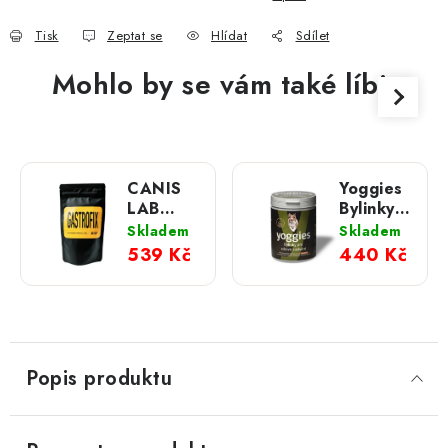
Tisk
Zeptat se
Hlídat
Sdílet
Mohlo by se vám také líbit
CANIS
Yoggies
LAB
Bylinky
Gastrofix
pro psy
Skladem
Skladem
100 g
pro
539 Kč
440 Kč
zdravé
zažívání
a
prebiotikum
600 g
Popis produktu