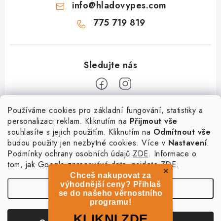
info
@
hladovypes.com
775 719 819
Z
Používáme cookies pro základní fungování, statistiky a
personalizaci reklam. Kliknutím na
Přijmout vše
á
souhlasíte s jejich použitím. Kliknutím na
Odmítnout vše
Informace
p
budou použity jen nezbytné cookies. Více v
Nastavení
.
a
Podmínky ochrany osobních údajů
ZDE
. Informace o
O nás
Služby
t
tom, jak Google zpracovává data, najdete
ZDE.
Kontakty
×
Chceš nakupovat za
í
PetExpert - pojištění psů
Doprava a platba
výhodnější ceny? Přihlaš
Nastavení
Pujčení paddleboardu a psí plovací vesty
se do našeho věrnostního
Výměna, vrácení a reklamace
programu!
Osobní odběr zboží - PRODEJNA
Obchodní podmínky
Copyright 2026
hladovypes.com
. Všechna práva vyhrazena.
Upravit nastavení
KLIKNI ZDE