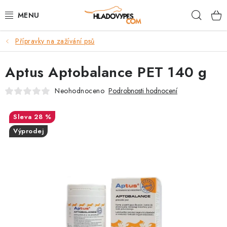
Přejít
Hleda
na
obsah
Přípravky na zažívání psů
POTŘEBY PRO PSY
Aptus Aptobalance PET 140 g
TAMI PŘEPRAVNÍ BOXY
Neohodnoceno
Podrobnosti hodnocení
SPORT SE PSEM
28 %
BACK ON TRACK
Výprodej
FAQ
VĚRNOSTNÍ PROGRAM
ZNAČKY