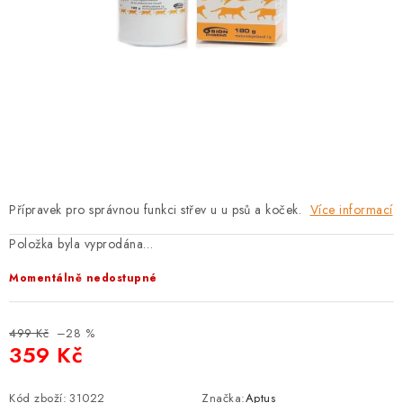
PRODEJNA
BLOG
SLUŽBY
VÝMĚNA, VRÁCENÍ A REKLAMACE
O nás
Kontakty
Doprava a platba
Přípravek pro správnou funkci střev u u psů a koček.
Více informací
Výměna, vrácení a reklamace
Obchodní podmínky
Položka byla vyprodána…
Podmínky ochrany osobních údajů
Zásady použivání souboru cookies
Hodnocení obchodu
Momentálně nedostupné
FAQ
499 Kč
–28 %
359 Kč
Měrná cena:
Kód zboží:
31022
Značka:
Aptus