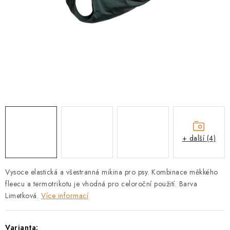
PRODEJNA
BLOG
SLUŽBY
VÝMĚNA, VRÁCENÍ A REKLAMACE
O nás
Kontakty
Doprava a platba
Výměna, vrácení a reklamace
Obchodní podmínky
+ další (4)
Podmínky ochrany osobních údajů
Zásady použivání souboru cookies
Hodnocení obchodu
Vysoce elastická a všestranná mikina pro psy. Kombinace měkkého
FAQ
fleecu a termotrikotu je vhodná pro celoroční použití. Barva
Limetková.
Více informací
Varianta: