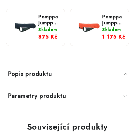
Pomppa
Pomppa
Jumppa -
Jumppa -
Mikina
Mikina
Skladem
Skladem
Midnight
Habanero
875 Kč
1 175 Kč
Popis produktu
Parametry produktu
Související produkty