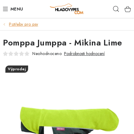
Přejít
Hleda
na
obsah
Potřeby pro psy
POTŘEBY PRO PSY
Pomppa Jumppa - Mikina Lime
TAMI PŘEPRAVNÍ BOXY
Neohodnoceno
Podrobnosti hodnocení
SPORT SE PSEM
Výprodej
BACK ON TRACK
FAQ
VĚRNOSTNÍ PROGRAM
ZNAČKY