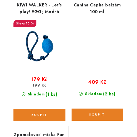
KIWI WALKER - Let's
Canina Capha balzám
play! EGG; Modrá
100 ml
10 %
179 Kč
409 Kč
199 Kč
(2 ks)
(1 ks)
Skladem
Skladem
Zpomalovací miska Fun