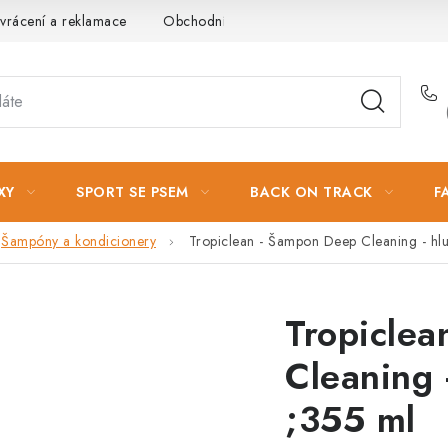
vrácení a reklamace
Obchodní podmínky
Podmínky ochrany 
XY
SPORT SE PSEM
BACK ON TRACK
F
Šampóny a kondicionery
Tropiclean - Šampon Deep Cleaning - hlub
Tropicle
Cleaning -
;355 ml