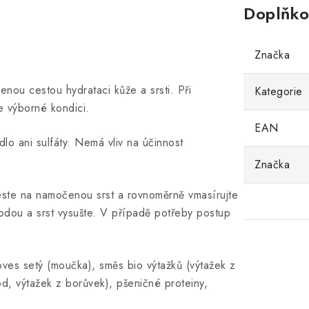
Doplňko
Značka
enou cestou hydrataci kůže a srsti. Při
Kategorie
e výborné kondici.
EAN
 ani sulfáty. Nemá vliv na účinnost
Značka
ste na namočenou srst a rovnoměrně vmasírujte
dou a srst vysušte. V případě potřeby postup
oves setý (moučka), směs bio výtažků (výtažek z
od, výtažek z borůvek), pšeničné proteiny,