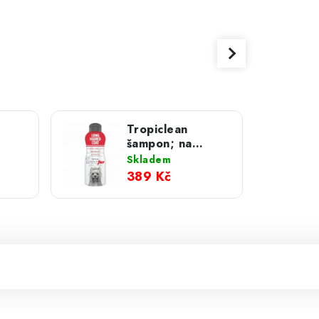
Tropiclean
šampon; na
473
dlouhou srst pro
Skladem
psy 473 ml
389 Kč