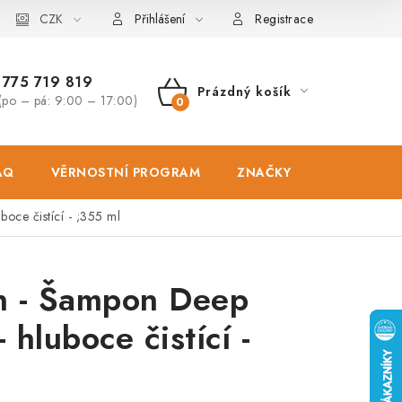
osobních údajů
CZK
Zásady použivání souboru cookies
Hodnocen
Přihlášení
Registrace
775 719 819
Prázdný košík
(po – pá: 9:00 – 17:00)
NÁKUPNÍ
KOŠÍK
AQ
VĚRNOSTNÍ PROGRAM
ZNAČKY
PRODEJNA
oce čistící - ;355 ml
an - Šampon Deep
 hluboce čistící -