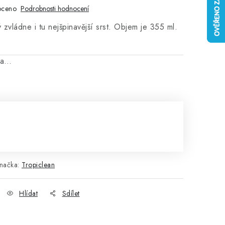
oceno
Podrobnosti hodnocení
 zvládne i tu nejšpinavější srst. Objem je 355 ml.
na…
načka:
Tropiclean
Hlídat
Sdílet