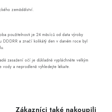
ckého zemědělství.
doba použitelnosti je 24 měsíců od data výroby
tu DDDRR a značí kolikátý den v daném roce byl
lu.
adě zasažení očí je důkladně vypláchněte velkým
ce vody a neprodleně vyhledejte lékaře.
Zákazníci také nakoupili