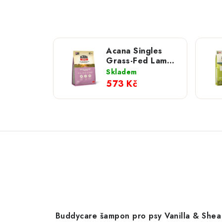
Acana Singles
Grass-Fed Lamb;
2 kg
Skladem
573 Kč
Buddycare šampon pro psy Vanilla & Shea