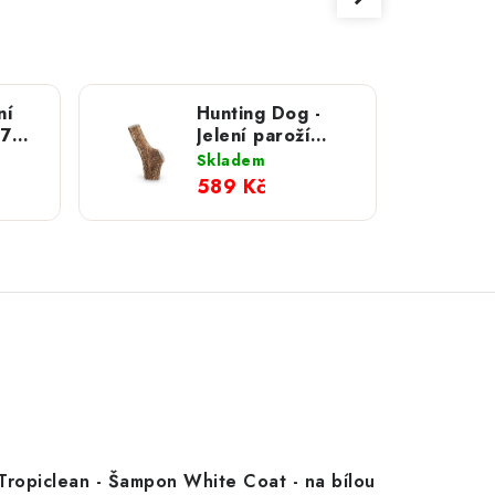
ní
Hunting Dog -
 70
Jelení paroží
plné; XL
Skladem
589 Kč
Tropiclean - Šampon White Coat - na bílou