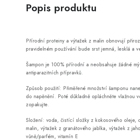
Popis produktu
Přírodní proteiny a výtažek z malin obnovují přiroz
pravidelném používání bude srst jemná, lesklá a v
Šampon je 100% přírodní a neobsahuje žádné mýdlo
antiparazitních přípravků.
Způsob použití: Přiměřené množství šamponu nane
do napěnění. Poté důkladně opláchněte vlažnou vo
zopakujte.
Složení: voda, čistící složky z kokosového oleje, 
malin, výtažek z granátového jablka, výtažek z jah
vůně/parfém, vitamín E