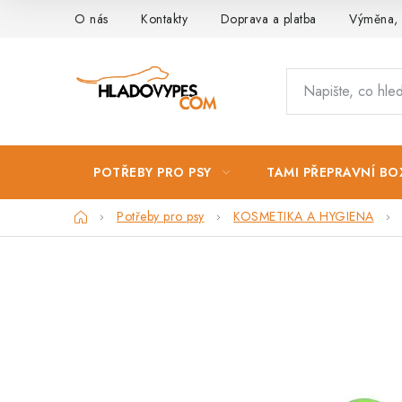
Přejít
O nás
Kontakty
Doprava a platba
Výměna, 
na
obsah
POTŘEBY PRO PSY
TAMI PŘEPRAVNÍ BO
Domů
Potřeby pro psy
KOSMETIKA A HYGIENA