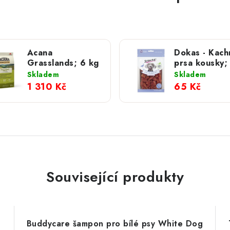
Acana
Dokas - Kach
Grasslands; 6 kg
prsa kousky;
g
Skladem
Skladem
1 310 Kč
65 Kč
Související produkty
Buddycare šampon pro bílé psy White Dog