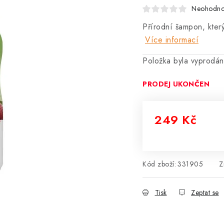
Neohodn
Přírodní šampon, který
Více informací
Položka byla vyprodá
PRODEJ UKONČEN
249 Kč
Měrná cena:
Kód zboží:
331905
Z
Tisk
Zeptat se