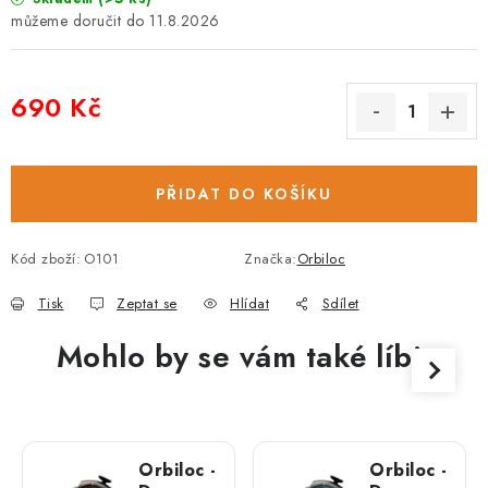
11.8.2026
690 Kč
Měrná cena:
PŘIDAT DO KOŠÍKU
Kód zboží:
O101
Značka:
Orbiloc
Tisk
Zeptat se
Hlídat
Sdílet
Mohlo by se vám také líbit
Orbiloc -
Orbiloc -