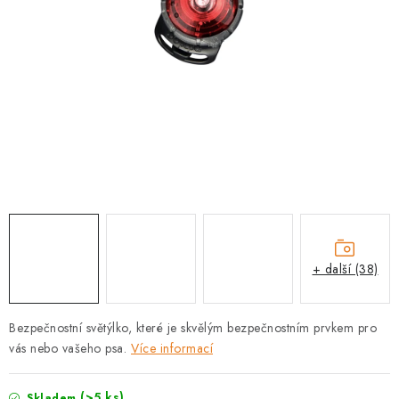
PRODEJNA
BLOG
SLUŽBY
VÝMĚNA, VRÁCENÍ A REKLAMACE
O nás
Kontakty
Doprava a platba
Výměna, vrácení a reklamace
Obchodní podmínky
Podmínky ochrany osobních údajů
+ další (38)
Zásady použivání souboru cookies
Hodnocení obchodu
FAQ
Bezpečnostní světýlko, které je skvělým bezpečnostním prvkem pro
vás nebo vašeho psa.
Více informací
(>5 ks)
Skladem