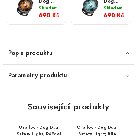
Dog
Dog
Dual
Dual
Skladem
Skladem
Safety
Safety
690 Kč
690 Kč
Light;
Light;
Zlatá
Tyrkysová
Popis produktu
Parametry produktu
Související produkty
Orbiloc - Dog Dual
Orbiloc - Dog Dual
Safety Light; Růžová
Safety Light; Bílá