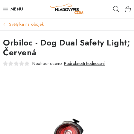
Přejít
Hleda
na
obsah
Světýlka na obojek
POTŘEBY PRO PSY
Orbiloc - Dog Dual Safety Light;
TAMI PŘEPRAVNÍ BOXY
Červená
SPORT SE PSEM
Neohodnoceno
Podrobnosti hodnocení
BACK ON TRACK
FAQ
VĚRNOSTNÍ PROGRAM
ZNAČKY