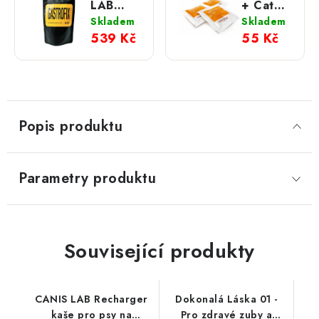
LAB
+ Cat
Gastrofix
1ks
Skladem
Skladem
100 g
žvýkací
539 Kč
55 Kč
tableta
Popis produktu
Parametry produktu
Související produkty
CANIS LAB Recharger
Dokonalá Láska 01 -
kaše pro psy na
Pro zdravé zuby a