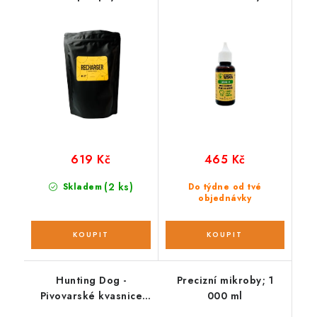
doplnění energie a
dásně; 30 ml
živin 600g
619 Kč
465 Kč
(2 ks)
Skladem
Do týdne od tvé
objednávky
Hunting Dog -
Precizní mikroby; 1
Pivovarské kvasnice
000 ml
granulované 1 000 g