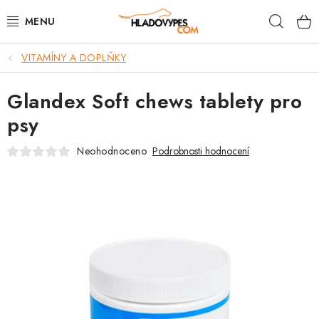
Přejít
Hleda
na
obsah
VITAMÍNY A DOPLŇKY
POTŘEBY PRO PSY
Glandex Soft chews tablety pro
TAMI PŘEPRAVNÍ BOXY
psy
SPORT SE PSEM
Neohodnoceno
Podrobnosti hodnocení
BACK ON TRACK
FAQ
VĚRNOSTNÍ PROGRAM
ZNAČKY