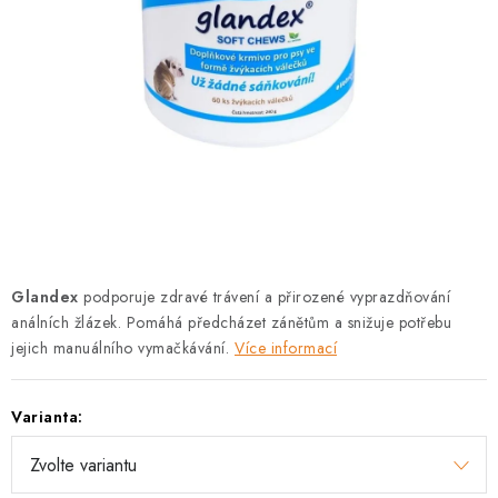
PRODEJNA
BLOG
SLUŽBY
VÝMĚNA, VRÁCENÍ A REKLAMACE
O nás
Kontakty
Doprava a platba
Výměna, vrácení a reklamace
Obchodní podmínky
Glandex
podporuje zdravé trávení a přirozené vyprazdňování
Podmínky ochrany osobních údajů
análních žlázek. Pomáhá předcházet zánětům a snižuje potřebu
Zásady použivání souboru cookies
Hodnocení obchodu
jejich manuálního vymačkávání.
Více informací
FAQ
Varianta: