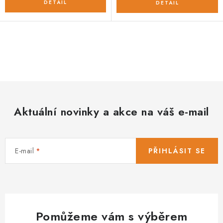
O
v
l
á
d
Aktuální novinky a akce na váš e-mail
a
c
í
E-mail
PŘIHLÁSIT SE
p
r
v
k
y
Pomůžeme vám s výběrem
v