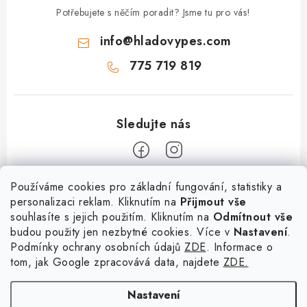
ý
Potřebujete s něčím poradit? Jsme tu pro vás!
p
info
@
hladovypes.com
i
s
775 719 819
u
Z
Používáme cookies pro základní fungování, statistiky a
personalizaci reklam. Kliknutím na
Přijmout vše
á
souhlasíte s jejich použitím. Kliknutím na
Odmítnout vše
Informace
p
budou použity jen nezbytné cookies. Více v
Nastavení
.
a
Podmínky ochrany osobních údajů
ZDE
. Informace o
O nás
Služby
t
tom, jak Google zpracovává data, najdete
ZDE.
Kontakty
í
PetExpert - pojištění psů
Doprava a platba
Nastavení
Pujčení paddleboardu a psí plovací vesty