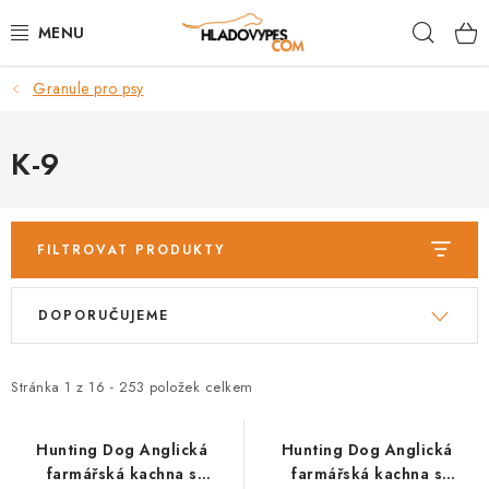
Přejít
Hleda
na
obsah
Granule pro psy
POTŘEBY PRO PSY
TAMI PŘEPRAVNÍ BOXY
K-9
SPORT SE PSEM
FILTROVAT PRODUKTY
BACK ON TRACK
V
Ř
DOPORUČUJEME
FAQ
ý
a
p
z
VĚRNOSTNÍ PROGRAM
i
e
Stránka
1
z
16
-
253
položek celkem
s
n
ZNAČKY
p
í
Hunting Dog Anglická
Hunting Dog Anglická
farmářská kachna s
farmářská kachna s
r
p