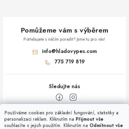
ý
p
i
s
Pomůžeme vám s výběrem
u
Potřebujete s něčím poradit? Jsme tu pro vás!
info
@
hladovypes.com
775 719 819
Z
Používáme cookies pro základní fungování, statistiky a
personalizaci reklam. Kliknutím na
Přijmout vše
á
souhlasíte s jejich použitím. Kliknutím na
Odmítnout vše
Informace