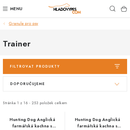
Přejít
Hleda
na
obsah
Granule pro psy
POTŘEBY PRO PSY
TAMI PŘEPRAVNÍ BOXY
Trainer
SPORT SE PSEM
FILTROVAT PRODUKTY
BACK ON TRACK
V
Ř
DOPORUČUJEME
FAQ
ý
a
p
z
VĚRNOSTNÍ PROGRAM
i
e
Stránka
1
z
16
-
253
položek celkem
s
n
ZNAČKY
p
í
Hunting Dog Anglická
Hunting Dog Anglická
farmářská kachna s
farmářská kachna s
r
p