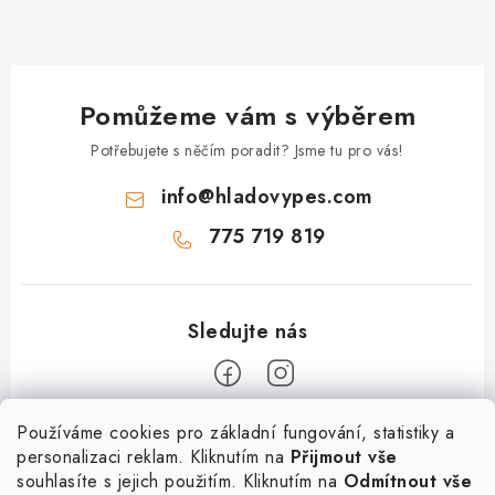
ý
p
i
s
Pomůžeme vám s výběrem
u
Potřebujete s něčím poradit? Jsme tu pro vás!
info
@
hladovypes.com
775 719 819
Z
Používáme cookies pro základní fungování, statistiky a
personalizaci reklam. Kliknutím na
Přijmout vše
á
souhlasíte s jejich použitím. Kliknutím na
Odmítnout vše
Informace