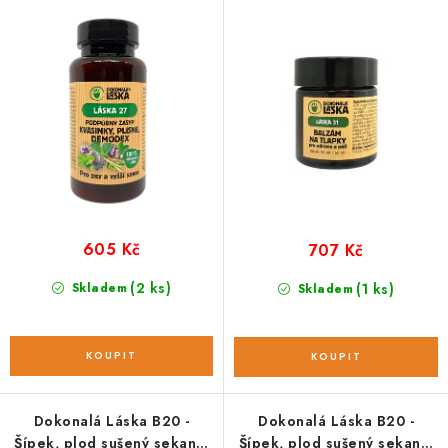
k
u
90 g
péči; 60 ml
t
k
ů
t
ů
605 Kč
707 Kč
(2 ks)
Skladem
(1 ks)
Skladem
Dokonalá Láska B20 -
Dokonalá Láska B20 -
Šípek, plod sušený sekaný;
Šípek, plod sušený sekaný;