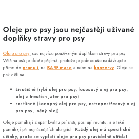
O
v
Oleje pro psy jsou nejčastěji užívané
l
doplňky stravy pro psy
á
d
Oleje pro psy
jsou nejvíce používaným doplňkem stravy pro psy.
a
Většina psů je dobře přijímá, protože je jednoduše nadávkujete
c
přímo do
granulí
, na
BARF maso
a nebo na
konzervy
. Oleje se
í
pak dělí na:
p
živočišné
(
rybí olej pro psy
,
lososový olej pro psy
,
r
olej z tresčích jater pro psy
)
v
rostlinné
(
konopný olej pro psy
,
ostropestřecový olej
k
pro psy
,
lněný olej
)
y
v
Oleje pomáhají zlepšit kvalitu psí srsti, posilují imunitu, ale také
pomáhají při nejrůznějších alergiích.
Každý olej má specifické
ý
účinky, proto se vyplatí oleje pro psy pravidelně střídat
.