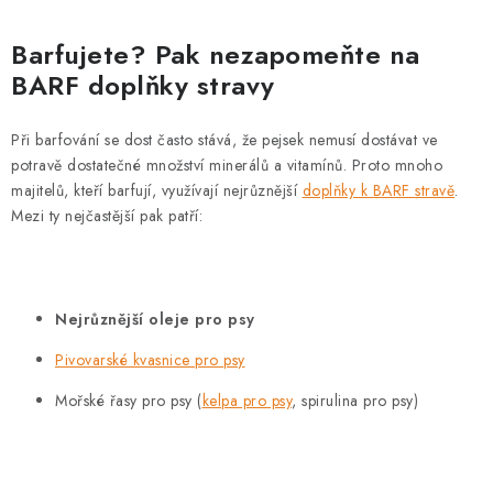
p
i
Barfujete? Pak nezapomeňte na
s
BARF doplňky stravy
u
Při barfování se dost často stává, že pejsek nemusí dostávat ve
potravě dostatečné množství minerálů a vitamínů. Proto mnoho
majitelů, kteří barfují, využívají nejrůznější
doplňky k BARF stravě
.
Mezi ty nejčastější pak patří:
Nejrůznější oleje pro psy
Pivovarské kvasnice pro psy
Mořské řasy pro psy (
kelpa pro psy
, spirulina pro psy)