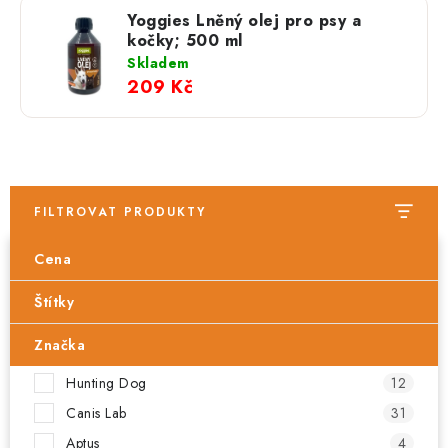
Yoggies Lněný olej pro psy a
kočky; 500 ml
Skladem
209 Kč
FILTROVAT PRODUKTY
Cena
Štítky
Značka
Hunting Dog
12
Canis Lab
31
Aptus
4