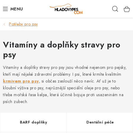
Přejít
Hleda
na
obsah
Potřeby pro psy
POTŘEBY PRO PSY
TAMI PŘEPRAVNÍ BOXY
Vitamíny a doplňky stravy pro
psy
SPORT SE PSEM
Vitamíny a doplňky stravy pro psy jsou vhodné nejenom pro pejsky,
BACK ON TRACK
kteří mají nějaké zdravotní problémy. I psi, které krmíte kvalitním
krmivem pro psy
, si občas zaslouží něco navíc. Ať už je to
FAQ
kloubní výživa pro psy, nejrůznější speciální oleje pro psy, nebo
třeba mořská řasa kelpa, která účinně bojuje proti usazeninám na
psích zubech.
VĚRNOSTNÍ PROGRAM
ZNAČKY
BARF doplňky
Dentální péče