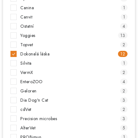
Canina
1
Canvit
1
Ostatní
4
Yoggies
13
Topvet
2
Dokonalá láska
12
Silvita
1
VermX
2
EnteroZOO
4
Geloren
2
Dia Dog'n Cat
3
cdVet
2
Precision microbes
3
AlterVet
5
PROBimun
1