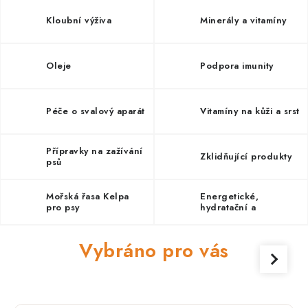
PRODEJNA
Kloubní výživa
Minerály a vitamíny
BLOG
Oleje
Podpora imunity
SLUŽBY
VÝMĚNA, VRÁCENÍ A REKLAMACE
Péče o svalový aparát
Vitamíny na kůži a srst
O nás
Kontakty
Doprava a platba
Přípravky na zažívání
Zklidňující produkty
psů
Výměna, vrácení a reklamace
Obchodní podmínky
Podmínky ochrany osobních údajů
Mořská řasa Kelpa
Energetické,
pro psy
hydratační a
Zásady použivání souboru cookies
Hodnocení obchodu
pozátěžové nápoje
FAQ
Vybráno pro vás