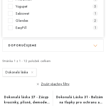
Yogupet
5
Sabiowet
1
Glandex
2
EasyPill
1
V
Ř
DOPORUČUJEME
ý
a
p
z
i
e
Stránka
1
z
1
-
12
položek celkem
s
n
Dokonalá láska
p
í
r
p
Zrušit všechny filtry
o
r
d
o
Dokonalá láska 27 - Zásyp
Dokonalá Láska 31 - Balzám
u
d
kvasinky, plísně, demodex
na tlapky pro ochranu a