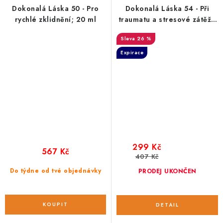
Dokonalá Láska 50 - Pro
Dokonalá Láska 54 - Při
rychlé zklidnění; 20 ml
traumatu a stresové zátěži;
30 ml
26 %
Expirace
299 Kč
567 Kč
407 Kč
Do týdne od tvé objednávky
PRODEJ UKONČEN